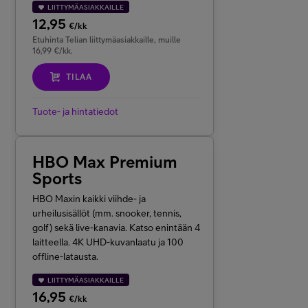
LIITTYMÄASIAKKAILLE
12,95
€/kk
Etuhinta Telian liittymäasiakkaille, muille
16,99 €/kk.
TILAA
Tuote- ja hintatiedot
HBO Max Premium
Sports
HBO Maxin kaikki viihde- ja
urheilusisällöt
(mm. snooker, tennis,
golf)
sekä live-kanavia. Katso enintään 4
laitteella. 4K UHD-kuvanlaatu ja 100
offline-latausta.
LIITTYMÄASIAKKAILLE
16,95
€/kk