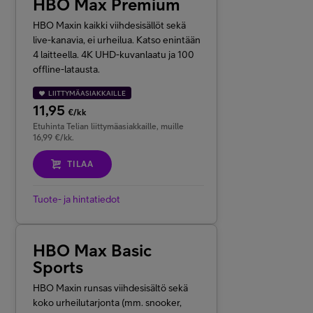
HBO Max Premium
HBO Maxin kaikki viihdesisällöt sekä
live-kanavia, ei urheilua. Katso enintään
4 laitteella. 4K UHD-kuvanlaatu ja 100
offline-latausta.
LIITTYMÄASIAKKAILLE
11,95
€/kk
Etuhinta Telian liittymäasiakkaille, muille
16,99 €/kk.
TILAA
Tuote- ja hintatiedot
HBO Max Basic
Sports
HBO Maxin runsas viihdesisältö sekä
koko urheilutarjonta (mm. snooker,