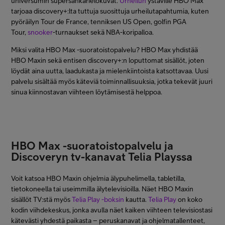
universumin supersankarielokuvat.
Urheilun
ystäville HBO Max
tarjoaa discovery+:lta tuttuja suosittuja urheilutapahtumia, kuten
pyöräilyn Tour de France, tenniksen US Open, golfin PGA
Tour,
snooker
-turnaukset sekä NBA-koripalloa.
Miksi valita HBO Max -suoratoistopalvelu? HBO Max yhdistää
HBO Maxin sekä entisen discovery+:n loputtomat sisällöt, joten
löydät aina uutta, laadukasta ja mielenkiintoista katsottavaa. Uusi
palvelu sisältää myös käteviä toiminnallisuuksia, jotka tekevät juuri
sinua kiinnostavan viihteen löytämisestä helppoa.
HBO Max -suoratoistopalvelu ja
Discoveryn tv-kanavat Telia Playssa
Voit katsoa HBO Maxin ohjelmia älypuhelimella, tabletilla,
tietokoneella tai useimmilla älytelevisioilla. Näet HBO Maxin
sisällöt TV:stä myös
Telia Play -boksin
kautta.
Telia Play
on koko
kodin viihdekeskus, jonka avulla näet kaiken viihteen televisiostasi
kätevästi yhdestä paikasta – peruskanavat ja ohjelmatallenteet,