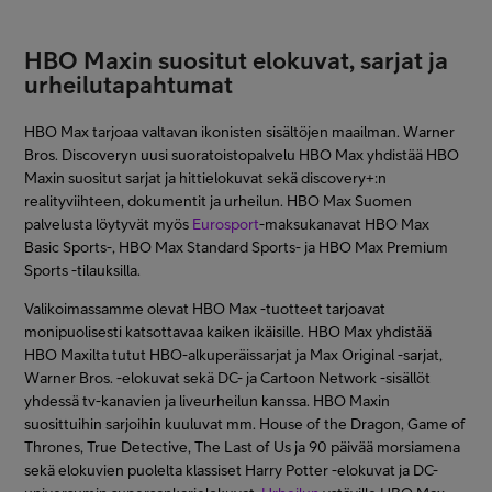
HBO Maxin suositut elokuvat, sarjat ja
urheilutapahtumat
HBO Max tarjoaa valtavan ikonisten sisältöjen maailman. Warner
Bros. Discoveryn uusi suoratoistopalvelu HBO Max yhdistää HBO
Maxin suositut sarjat ja hittielokuvat sekä discovery+:n
realityviihteen, dokumentit ja urheilun. HBO Max Suomen
palvelusta löytyvät myös
Eurosport
-maksukanavat HBO Max
Basic Sports-, HBO Max Standard Sports- ja HBO Max Premium
Sports -tilauksilla.
Valikoimassamme olevat HBO Max -tuotteet tarjoavat
monipuolisesti katsottavaa kaiken ikäisille. HBO Max yhdistää
HBO Maxilta tutut HBO-alkuperäissarjat ja Max Original -sarjat,
Warner Bros. -elokuvat sekä DC- ja Cartoon Network -sisällöt
yhdessä tv-kanavien ja liveurheilun kanssa. HBO Maxin
suosittuihin sarjoihin kuuluvat mm. House of the Dragon, Game of
Thrones, True Detective, The Last of Us ja 90 päivää morsiamena
sekä elokuvien puolelta klassiset Harry Potter -elokuvat ja DC-