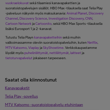
vuokraelokuvat
sekä tilaamiesi kanavapakettien ja
suoratoistopalvelujen sisällöt. HBO Max -tilauksella saat Telia Play
-palveluun näkyviin myös maksukanavia:
Animal Planet
,
Discovery
Channel
,
Discovery Science
,
Investigation Discovery
,
CNN
,
Cartoon Network
ja
Cartoonito
, sekä HBO Max Sports -tilauksella
lisäksi Eurosport 1 ja 2 -kanavat.
Tutustu Telia Playn
kanavapaketteihin
sekä muihin
valikoimassamme oleviin suoratoistopalveluihin, kuten
Netflix
,
MTV Katsomo
,
Viaplay
ja
SkyShowtime
. Verkkokaupastamme
löydät myös
puhelinliittymät
,
nettiliittymät
,
laitteet
ja
tietoturvapalvelut
jokaiseen tarpeeseen.
Saatat olla kiinnostunut
Kanavapaketit
Telia Play -sovellus
MTV Katsomo -suoratoistopalvelu etuhintaan