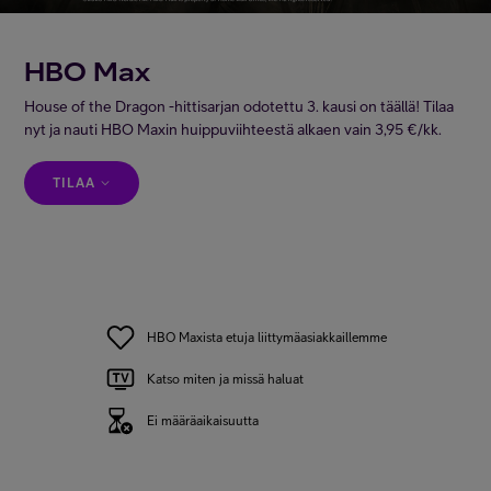
Minun Telia
HBO Max
House of the Dragon -hittisarjan odotettu 3. kausi on täällä! Tilaa
FI
EN
SV
nyt ja nauti HBO Maxin huippuviihteestä alkaen vain 3,95 €/kk.
TILAA
HBO Maxista etuja liittymäasiakkaillemme
Katso miten ja missä haluat
Ei määräaikaisuutta