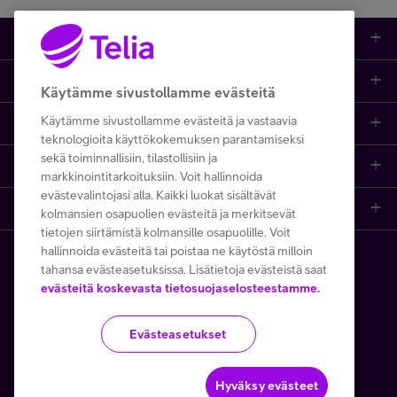
Kauppa
Ajankohtaista
Puhelimet
Käytämme sivustollamme evästeitä
Käytämme sivustollamme evästeitä ja vastaavia
Asiakastuki netissä
Tarjoukset
Puhelinliittymät
teknologioita käyttökokemuksen parantamiseksi
sekä toiminnallisiin, tilastollisiin ja
Ota yhteyttä
Etsi apua ja ohjeita
iPhone 17
Mobiililaajakaista
markkinointitarkoituksiin. Voit hallinnoida
evästevalintojasi alla. Kaikki luokat sisältävät
Telia Finland
Asiakaspalvelun yhteystiedot
Tilauksen peruuttaminen
Samsung S26
Kodin laajakaista
kolmansien osapuolien evästeitä ja merkitsevät
tietojen siirtämistä kolmansille osapuolille. Voit
hallinnoida evästeitä tai poistaa ne käytöstä milloin
Telia yrityksenä
Asioi kirjautuneena
Opi ja inspiroidu
Viaplay
Prepaid-liittymät
tahansa evästeasetuksissa. Lisätietoja evästeistä saat
Copyright Telia Company 2026
Tietosuoja ja -turva
evästeitä koskevasta tietosuojaselosteestamme.
Medialle
Etsi Telia Kauppa
Nopeustesti (speed test)
TV-ohjelmat
TV ja viihde
Käyttöehdot
Evästeiden käyttö
Evästeasetukset
Avoimet työpaikat
Yhteystiedot yrityksille
Hinnastot
Suoratoistopalvelut
MTV Katsomo
Toimitusehdot ja palvelukuvaukset
Kesätyöt ja opiskelijat
Minun Telia -sovellus
Telia Helppi -tukipalvelu
Mikä on 5G?
Palvelut
Hyväksy evästeet
Käytämme tällä verkkosivustolla Google reCAPTCHAa