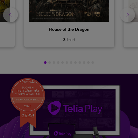
House of the Dragon
3. kausi
1
2
3
4
5
6
7
8
9
10
11
12