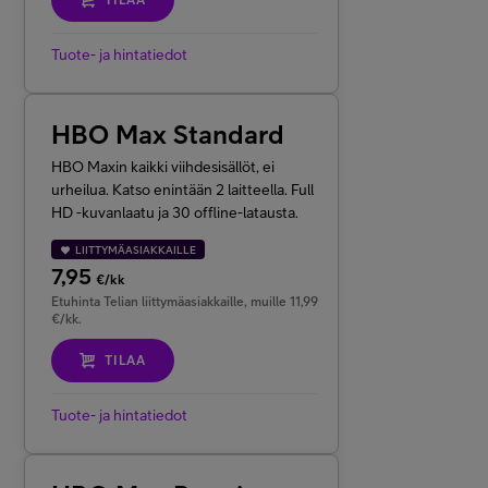
TILAA
Tuote- ja hintatiedot
HBO Max Standard
HBO Maxin kaikki viihdesisällöt, ei
urheilua. Katso enintään 2 laitteella. Full
HD -kuvanlaatu ja 30 offline-latausta.
LIITTYMÄASIAKKAILLE
7,95
€/kk
Etuhinta Telian liittymäasiakkaille, muille 11,99
€/kk.
TILAA
Tuote- ja hintatiedot