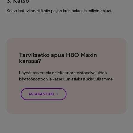
3. Katso
Katso laatuviihdettä niin paljon kuin haluat ja milloin haluat.
Tarvitsetko apua HBO Maxin
kanssa?
Löydät tarkempia ohjeita suoratoistopalveluiden
käyttöönottoon ja katseluun asiakastukisivuiltamme.
ASIAKASTUKI