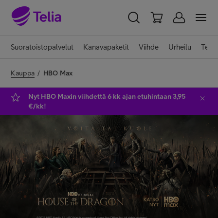
YKSITYISILLE
YRITYKSILLE
WHOLESALE
Suoratoistopalvelut
Kanavapaketit
Viihde
Urheilu
Telia
TELIA FINLAND
Kauppa
/
HBO Max
Liittymät ja palvelut
Nyt HBO Maxin viihdettä 6 kk ajan etuhintaan 3,95
€/kk!
Laitteet
TV ja viihde
Asiakastuki