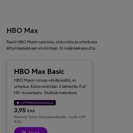
HBO Max
Nauti HBO Maxin sarjoista, elokuvista ja urheilusta
liittymäasiakkaan etuhintaan. Ei määräaikaisuutta.
HBO Max Basic
HBO Maxin runsas viihdesisältö, ei
urheilua. Katso enintään 2 laitteella, Full
HD -kuvanlaatu. Sisältää mainoksia.
LIITTYMÄASIAKKAILLE
3,95
€/kk
Etuhinta Telian liittymäasiakkaille, muille 6,99
€/kk.