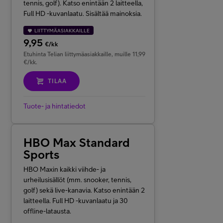
tennis, golf). Katso enintään 2 laitteella,
Full HD -kuvanlaatu. Sisältää mainoksia.
LIITTYMÄASIAKKAILLE
9,95
€/kk
Etuhinta Telian liittymäasiakkaille, muille 11,99
€/kk.
TILAA
Tuote- ja hintatiedot
HBO Max Standard
Sports
HBO Maxin kaikki viihde- ja
urheilusisällöt
(mm. snooker, tennis,
golf)
sekä live-kanavia. Katso enintään 2
laitteella. Full HD -kuvanlaatu ja 30
offline-latausta.