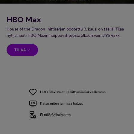
Minun Telia
HBO Max
House of the Dragon -hittisarjan odotettu 3. kausi on täällä! Tilaa
FI
EN
SV
nyt ja nauti HBO Maxin huippuviihteestä alkaen vain 3,95 €/kk.
TILAA
HBO Maxista etuja liittymäasiakkaillemme
Katso miten ja missä haluat
Ei määräaikaisuutta