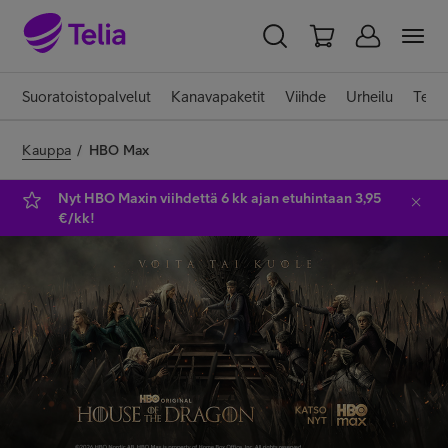
YKSITYISILLE
YRITYKSILLE
WHOLESALE
Suoratoistopalvelut
Kanavapaketit
Viihde
Urheilu
Telia
TELIA FINLAND
Kauppa
/
HBO Max
Liittymät ja palvelut
Nyt HBO Maxin viihdettä 6 kk ajan etuhintaan 3,95
€/kk!
Laitteet
TV ja viihde
Asiakastuki