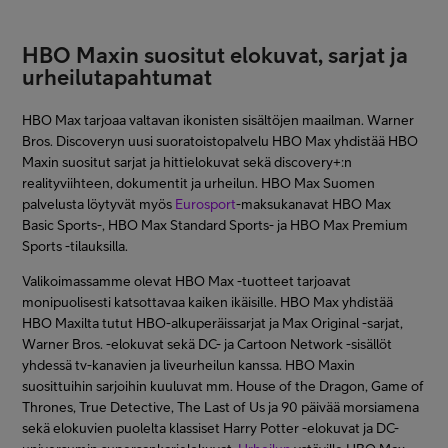
HBO Maxin suositut elokuvat, sarjat ja
urheilutapahtumat
HBO Max tarjoaa valtavan ikonisten sisältöjen maailman. Warner
Bros. Discoveryn uusi suoratoistopalvelu HBO Max yhdistää HBO
Maxin suositut sarjat ja hittielokuvat sekä discovery+:n
realityviihteen, dokumentit ja urheilun. HBO Max Suomen
palvelusta löytyvät myös
Eurosport
-maksukanavat HBO Max
Basic Sports-, HBO Max Standard Sports- ja HBO Max Premium
Sports -tilauksilla.
Valikoimassamme olevat HBO Max -tuotteet tarjoavat
monipuolisesti katsottavaa kaiken ikäisille. HBO Max yhdistää
HBO Maxilta tutut HBO-alkuperäissarjat ja Max Original -sarjat,
Warner Bros. -elokuvat sekä DC- ja Cartoon Network -sisällöt
yhdessä tv-kanavien ja liveurheilun kanssa. HBO Maxin
suosittuihin sarjoihin kuuluvat mm. House of the Dragon, Game of
Thrones, True Detective, The Last of Us ja 90 päivää morsiamena
sekä elokuvien puolelta klassiset Harry Potter -elokuvat ja DC-