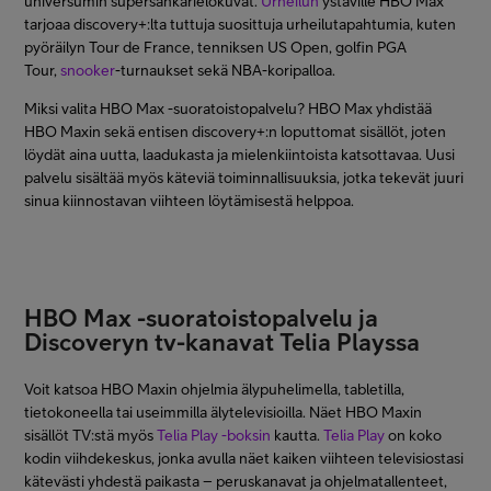
universumin supersankarielokuvat.
Urheilun
ystäville HBO Max
tarjoaa discovery+:lta tuttuja suosittuja urheilutapahtumia, kuten
pyöräilyn Tour de France, tenniksen US Open, golfin PGA
Tour,
snooker
-turnaukset sekä NBA-koripalloa.
Miksi valita HBO Max -suoratoistopalvelu? HBO Max yhdistää
HBO Maxin sekä entisen discovery+:n loputtomat sisällöt, joten
löydät aina uutta, laadukasta ja mielenkiintoista katsottavaa. Uusi
palvelu sisältää myös käteviä toiminnallisuuksia, jotka tekevät juuri
sinua kiinnostavan viihteen löytämisestä helppoa.
HBO Max -suoratoistopalvelu ja
Discoveryn tv-kanavat Telia Playssa
Voit katsoa HBO Maxin ohjelmia älypuhelimella, tabletilla,
tietokoneella tai useimmilla älytelevisioilla. Näet HBO Maxin
sisällöt TV:stä myös
Telia Play -boksin
kautta.
Telia Play
on koko
kodin viihdekeskus, jonka avulla näet kaiken viihteen televisiostasi
kätevästi yhdestä paikasta – peruskanavat ja ohjelmatallenteet,