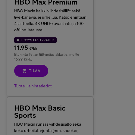
HBO Max Premium
HBO Maxin kaikki viihdesisällöt sekä
live-kanavia, ei urheilua. Katso enintään
4 laitteella. 4K UHD-kuvanlaatu ja 100
offline-latausta.
LIITTYMÄASIAKKAILLE
11,95
€/kk
Etuhinta Telian liittymäasiakkaille, muille
16,99 €/kk.
TILAA
Tuote- ja hintatiedot
HBO Max Basic
Sports
HBO Maxin runsas viihdesisältö sekä
koko urheilutarjonta (mm. snooker,