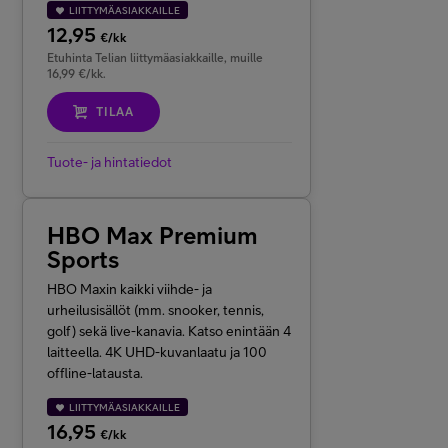
LIITTYMÄASIAKKAILLE
12,95
€/kk
Etuhinta Telian liittymäasiakkaille, muille
16,99 €/kk.
TILAA
Tuote- ja hintatiedot
HBO Max Premium
Sports
HBO Maxin kaikki viihde- ja
urheilusisällöt
(mm. snooker, tennis,
golf)
sekä live-kanavia. Katso enintään 4
laitteella. 4K UHD-kuvanlaatu ja 100
offline-latausta.
LIITTYMÄASIAKKAILLE
16,95
€/kk