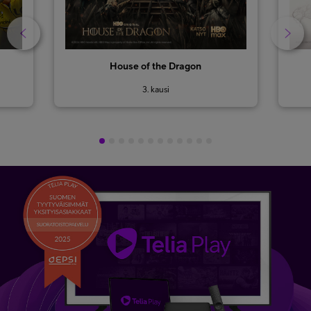
House of the Dragon
3. kausi
1
2
3
4
5
6
7
8
9
10
11
12