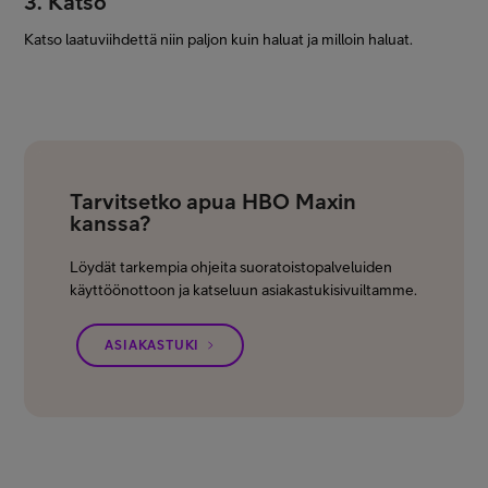
3. Katso
Katso laatuviihdettä niin paljon kuin haluat ja milloin haluat.
Tarvitsetko apua HBO Maxin
kanssa?
Löydät tarkempia ohjeita suoratoistopalveluiden
käyttöönottoon ja katseluun asiakastukisivuiltamme.
ASIAKASTUKI