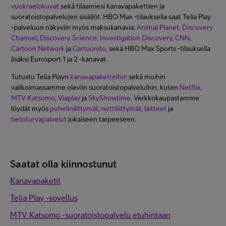
vuokraelokuvat
sekä tilaamiesi kanavapakettien ja
suoratoistopalvelujen sisällöt. HBO Max -tilauksella saat Telia Play
-palveluun näkyviin myös maksukanavia:
Animal Planet
,
Discovery
Channel
,
Discovery Science
,
Investigation Discovery
,
CNN
,
Cartoon Network
ja
Cartoonito
, sekä HBO Max Sports -tilauksella
lisäksi Eurosport 1 ja 2 -kanavat.
Tutustu Telia Playn
kanavapaketteihin
sekä muihin
valikoimassamme oleviin suoratoistopalveluihin, kuten
Netflix
,
MTV Katsomo
,
Viaplay
ja
SkyShowtime
. Verkkokaupastamme
löydät myös
puhelinliittymät
,
nettiliittymät
,
laitteet
ja
tietoturvapalvelut
jokaiseen tarpeeseen.
Saatat olla kiinnostunut
Kanavapaketit
Telia Play -sovellus
MTV Katsomo -suoratoistopalvelu etuhintaan