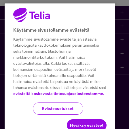
Kauppa
Ajankohtaista
Puhelimet
Käytämme sivustollamme evästeitä
Käytämme sivustollamme evästeitä ja vastaavia
Asiakastuki netissä
Tarjoukset
Puhelinliittymät
teknologioita käyttökokemuksen parantamiseksi
sekä toiminnallisiin, tilastollisiin ja
Ota yhteyttä
Etsi apua ja ohjeita
iPhone 17
Mobiililaajakaista
markkinointitarkoituksiin. Voit hallinnoida
evästevalintojasi alla. Kaikki luokat sisältävät
Telia Finland
Asiakaspalvelun yhteystiedot
Tilauksen peruuttaminen
Samsung S26
Kodin laajakaista
kolmansien osapuolien evästeitä ja merkitsevät
tietojen siirtämistä kolmansille osapuolille. Voit
hallinnoida evästeitä tai poistaa ne käytöstä milloin
Telia yrityksenä
Asioi kirjautuneena
Opi ja inspiroidu
Viaplay
Prepaid-liittymät
tahansa evästeasetuksissa. Lisätietoja evästeistä saat
Copyright Telia Company 2026
Tietosuoja ja -turva
evästeitä koskevasta tietosuojaselosteestamme.
Medialle
Etsi Telia Kauppa
Nopeustesti (speed test)
TV-ohjelmat
TV ja viihde
Käyttöehdot
Evästeiden käyttö
Evästeasetukset
Avoimet työpaikat
Yhteystiedot yrityksille
Hinnastot
Suoratoistopalvelut
MTV Katsomo
Toimitusehdot ja palvelukuvaukset
Kesätyöt ja opiskelijat
Minun Telia -sovellus
Telia Helppi -tukipalvelu
Mikä on 5G?
Palvelut
Hyväksy evästeet
Käytämme tällä verkkosivustolla Google reCAPTCHAa