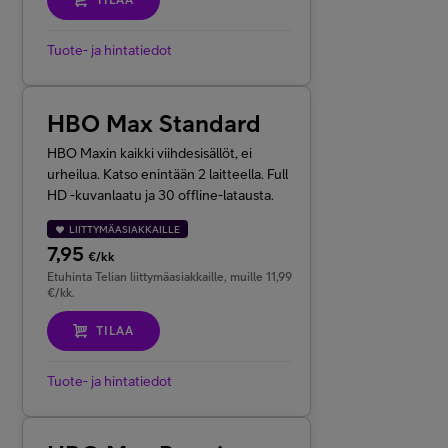
TILAA
Tuote- ja hintatiedot
HBO Max Standard
HBO Maxin kaikki viihdesisällöt, ei
urheilua. Katso enintään 2 laitteella. Full
HD -kuvanlaatu ja 30 offline-latausta.
LIITTYMÄASIAKKAILLE
7,95
€/kk
Etuhinta Telian liittymäasiakkaille, muille 11,99
€/kk.
TILAA
Tuote- ja hintatiedot