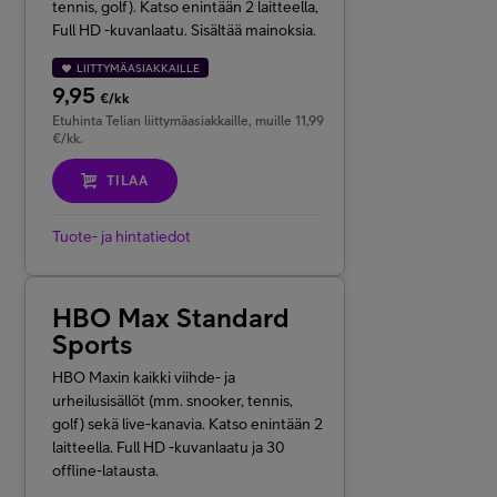
tennis, golf). Katso enintään 2 laitteella,
Full HD -kuvanlaatu. Sisältää mainoksia.
LIITTYMÄASIAKKAILLE
9,95
€/kk
Etuhinta Telian liittymäasiakkaille, muille 11,99
€/kk.
TILAA
Tuote- ja hintatiedot
HBO Max Standard
Sports
HBO Maxin kaikki viihde- ja
urheilusisällöt
(mm. snooker, tennis,
golf)
sekä live-kanavia. Katso enintään 2
laitteella. Full HD -kuvanlaatu ja 30
offline-latausta.