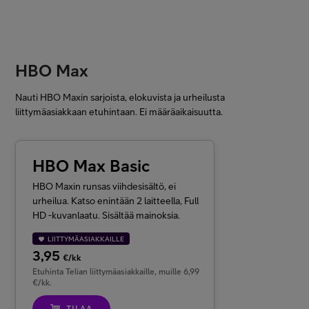
HBO Max
Nauti HBO Maxin sarjoista, elokuvista ja urheilusta
liittymäasiakkaan etuhintaan. Ei määräaikaisuutta.
HBO Max Basic
HBO Maxin runsas viihdesisältö, ei
urheilua. Katso enintään 2 laitteella, Full
HD -kuvanlaatu. Sisältää mainoksia.
LIITTYMÄASIAKKAILLE
3,95
€/kk
Etuhinta Telian liittymäasiakkaille, muille 6,99
€/kk.