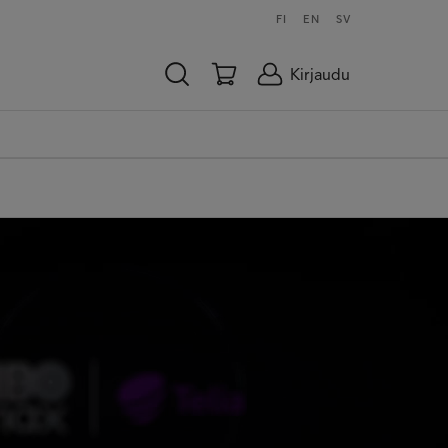
FI
EN
SV
Kirjaudu