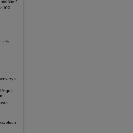
enintään 4
ja 100
 muille
scoveryn
GA-golf,
ym.
austa
palveluun