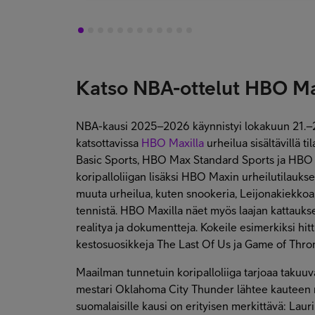
1
2
3
4
5
6
7
8
9
10
11
12
Katso NBA-ottelut HBO Ma
NBA-kausi 2025–2026 käynnistyi lokakuun 21.–22
katsottavissa
HBO Maxilla
urheilua sisältävillä t
Basic Sports, HBO Max Standard Sports ja HB
koripalloliigan lisäksi HBO Maxin urheilutilaukse
muuta urheilua, kuten snookeria, Leijonakiekkoa
tennistä. HBO Maxilla näet myös laajan kattauksen
realitya ja dokumentteja. Kokeile esimerkiksi hitti
kestosuosikkeja The Last Of Us ja Game of Thro
Maailman tunnetuin koripalloliiga tarjoaa takuuv
mestari Oklahoma City Thunder lähtee kauteen m
suomalaisille kausi on erityisen merkittävä: Lau