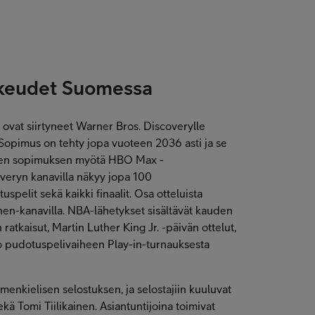
ikeudet Suomessa
vat siirtyneet Warner Bros. Discoverylle
opimus on tehty jopa vuoteen 2036 asti ja se
den sopimuksen myötä HBO Max -
overyn kanavilla näkyy jopa 100
uspelit sekä kaikki finaalit. Osa otteluista
nen-kanavilla. NBA-lähetykset sisältävät kauden
ratkaisut, Martin Luther King Jr. -päivän ottelut,
o pudotuspelivaiheen Play-in-turnauksesta
omenkielisen selostuksen, ja selostajiin kuuluvat
ekä Tomi Tiilikainen. Asiantuntijoina toimivat