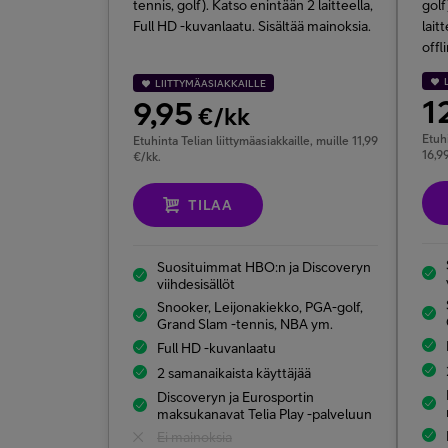
tennis, golf). Katso enintään 2 laitteella,
golf
Full HD -kuvanlaatu. Sisältää mainoksia.
lait
offl
LIITTYMÄASIAKKAILLE
1
9,95
€/kk
Etuhi
Etuhinta Telian liittymäasiakkaille, muille 11,99
16,9
€/kk.
TILAA
Suosituimmat HBO:n ja Discoveryn
viihdesisällöt
Snooker, Leijonakiekko, PGA-golf,
Grand Slam -tennis, NBA ym.
Full HD -kuvanlaatu
2 samanaikaista käyttäjää
Discoveryn ja Eurosportin
maksukanavat Telia Play -palveluun
Ei mainoksia