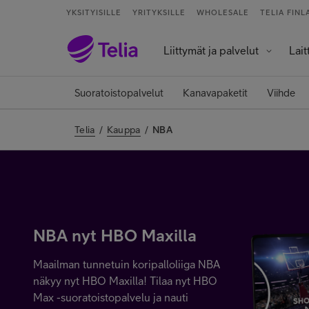
YKSITYISILLE
YRITYKSILLE
WHOLESALE
TELIA FINL
Liittymät ja palvelut
Lait
Palvelut ja sovellukset
Tietokoneet j
Älykell
Älykoti ja kod
Suoratoistopalvelut
Kanavapaketit
Viihde
Telia
/
Kauppa
/
NBA
NBA nyt HBO Maxilla
Maailman tunnetuin koripalloliiga NBA
näkyy nyt HBO Maxilla! Tilaa nyt HBO
Max -suoratoistopalvelu ja nauti