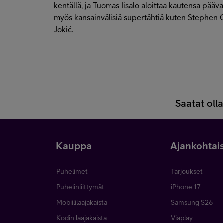
kentällä, ja Tuomas Iisalo aloittaa kautensa pääv
myös kansainvälisiä supertähtiä kuten Stephen 
Jokić.
Saatat oll
Kauppa
Ajankohtai
Puhelimet
Tarjoukset
Puhelinliittymät
iPhone 17
Mobiililaajakaista
Samsung S26
Kodin laajakaista
Viaplay