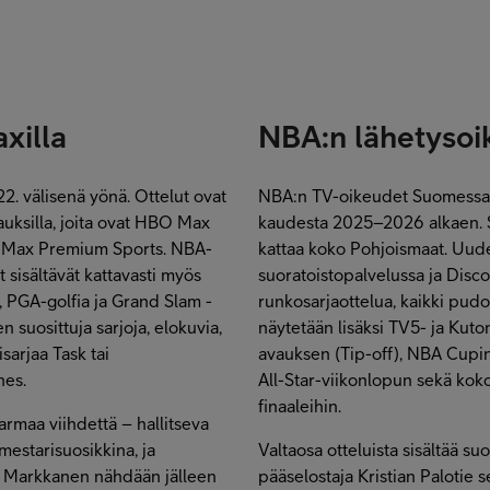
xilla
NBA:n lähetyso
. välisenä yönä. Ottelut ovat
NBA:n TV-oikeudet Suomessa o
ilauksilla, joita ovat HBO Max
kaudesta 2025–2026 alkaen. S
O Max Premium Sports. NBA-
kattaa koko Pohjoismaat. Uu
t sisältävät kattavasti myös
suoratoistopalvelussa ja Disc
, PGA-golfia ja Grand Slam -
runkosarjaottelua, kaikki pudot
 suosittuja sarjoja, elokuvia,
näytetään lisäksi TV5- ja Kuto
sarjaa Task tai
avauksen (Tip-off), NBA Cupin 
nes.
All-Star-viikonlopun sekä kok
finaaleihin.
armaa viihdettä – hallitseva
estarisuosikkina, ja
Valtaosa otteluista sisältää su
ri Markkanen nähdään jälleen
pääselostaja Kristian Palotie s