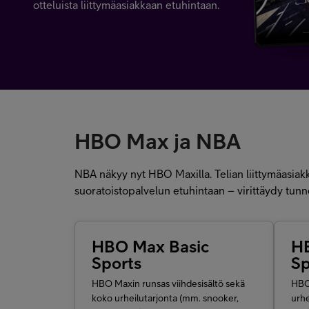
otteluista liittymäasiakkaan etuhintaan.
HBO Max ja NBA
NBA näkyy nyt HBO Maxilla. Telian liittymäasia
suoratoistopalvelun etuhintaan – virittäydy tunne
HBO Max Basic
H
Sports
Sp
HBO Maxin runsas viihdesisältö sekä
HBO 
koko urheilutarjonta (mm. snooker,
urhe