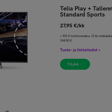
Telia Play + Talle
Standard Sports
27,95 €/kk
+ 9,10 € toimitusmaksu. 12 kk määräai
344,50 €.
Tuote- ja hintatiedot
TILAA