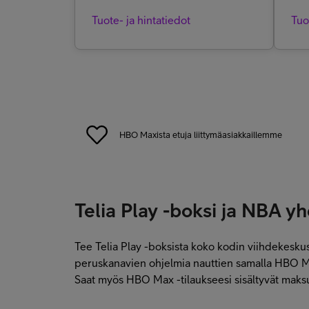
Tuote- ja hintatiedot
Tuo
HBO Maxista etuja liittymäasiakkaillemme
Telia Play -boksi ja NBA y
Tee Telia Play -boksista koko kodin viihdekeskus,
peruskanavien ohjelmia nauttien samalla HBO Max
Saat myös HBO Max -tilaukseesi sisältyvät maksu