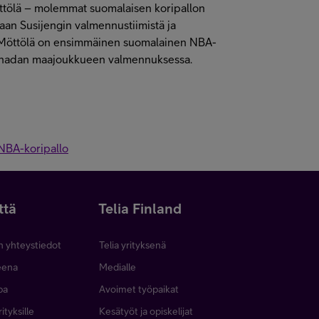
tölä – molemmat suomalaisen koripallon
an Susijengin valmennustiimistä ja
s Möttölä on ensimmäinen suomalainen NBA-
Kanadan maajoukkueen valmennuksessa.
NBA-koripallo
ttä
Telia Finland
n yhteystiedot
Telia yrityksenä
neena
Medialle
pa
Avoimet työpaikat
ityksille
Kesätyöt ja opiskelijat