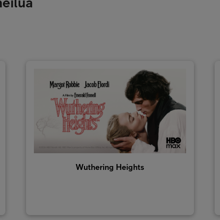
heilua
Wuthering Heights