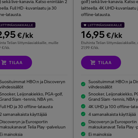
)
sekä live-kanavia. Katso enintään 2
golf)
sekä live-kanavia. Katso 
teella. Full HD -kuvanlaatu ja 30
laitteella. 4K UHD-kuvanlaatu 
ine-latausta.
offline-latausta.
LIITTYMÄASIAKKAILLE
LIITTYMÄASIAKKAILLE
2,95
16,95
€/kk
€/kk
nta Telian liittymäasiakkaille, muille
Etuhinta Telian liittymäasiakkaille,
9 €/kk.
21,99 €/kk.
TILAA
TILAA
Suosituimmat HBO:n ja Discoveryn
Suosituimmat HBO:n ja Di
viihdesisällöt
viihdesisällöt
Snooker, Leijonakiekko, PGA-golf,
Snooker, Leijonakiekko, P
Grand Slam -tennis, NBA ym.
Grand Slam -tennis, NBA 
Full HD ja 30 offline-latausta
4K UHD ja 100 offline-lat
2 samanaikaista käyttäjää
4 samanaikaista käyttäjää
Discoveryn ja Eurosportin
Discoveryn ja Eurosportin
maksukanavat Telia Play -palveluun
maksukanavat Telia Play -
Ei mainoksia
Ei mainoksia