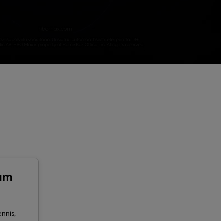
um
ennis,