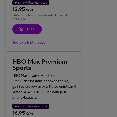
LIITTYMÄASIAKKAILLE
12,95
€/kk
Etuhinta Telian liittymäasiakkaille, muille
16,99 €/kk.
TILAA
Tuote- ja hintatiedot
HBO Max Premium
Sports
HBO Maxin kaikki viihde- ja
urheilusisällöt
(mm. snooker, tennis,
golf)
sekä live-kanavia. Katso enintään 4
laitteella. 4K UHD-kuvanlaatu ja 100
offline-latausta.
LIITTYMÄASIAKKAILLE
16,95
€/kk