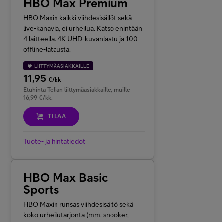
HBO Max Premium
HBO Maxin kaikki viihdesisällöt sekä
live-kanavia, ei urheilua. Katso enintään
4 laitteella. 4K UHD-kuvanlaatu ja 100
offline-latausta.
LIITTYMÄASIAKKAILLE
11,95
€/kk
Etuhinta Telian liittymäasiakkaille, muille
16,99 €/kk.
TILAA
Tuote- ja hintatiedot
HBO Max Basic
Sports
HBO Maxin runsas viihdesisältö sekä
koko urheilutarjonta (mm. snooker,