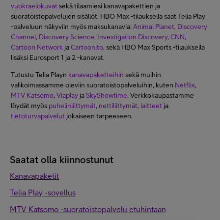
vuokraelokuvat
sekä tilaamiesi kanavapakettien ja
suoratoistopalvelujen sisällöt. HBO Max -tilauksella saat Telia Play
-palveluun näkyviin myös maksukanavia:
Animal Planet
,
Discovery
Channel
,
Discovery Science
,
Investigation Discovery
,
CNN
,
Cartoon Network
ja
Cartoonito
, sekä HBO Max Sports -tilauksella
lisäksi Eurosport 1 ja 2 -kanavat.
Tutustu Telia Playn
kanavapaketteihin
sekä muihin
valikoimassamme oleviin suoratoistopalveluihin, kuten
Netflix
,
MTV Katsomo
,
Viaplay
ja
SkyShowtime
. Verkkokaupastamme
löydät myös
puhelinliittymät
,
nettiliittymät
,
laitteet
ja
tietoturvapalvelut
jokaiseen tarpeeseen.
Saatat olla kiinnostunut
Kanavapaketit
Telia Play -sovellus
MTV Katsomo -suoratoistopalvelu etuhintaan