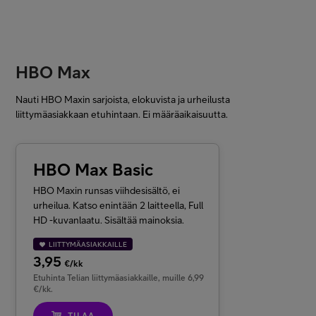
HBO Max
Nauti HBO Maxin sarjoista, elokuvista ja urheilusta
liittymäasiakkaan etuhintaan. Ei määräaikaisuutta.
HBO Max Basic
HBO Maxin runsas viihdesisältö, ei
urheilua. Katso enintään 2 laitteella, Full
HD -kuvanlaatu. Sisältää mainoksia.
LIITTYMÄASIAKKAILLE
3,95
€/kk
Etuhinta Telian liittymäasiakkaille, muille 6,99
€/kk.