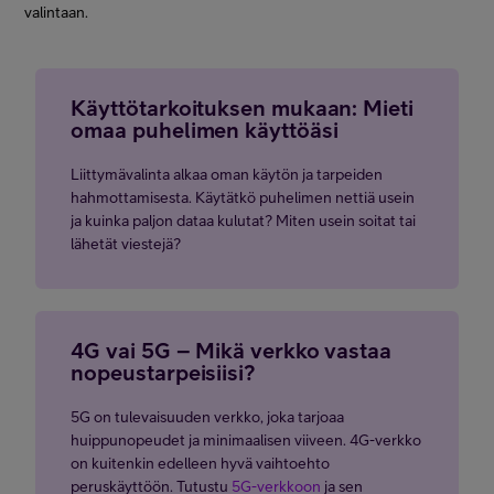
valintaan.
Käyttötarkoituksen mukaan: Mieti
omaa puhelimen käyttöäsi
Liittymävalinta alkaa oman käytön ja tarpeiden
hahmottamisesta. Käytätkö puhelimen nettiä usein
ja kuinka paljon dataa kulutat? Miten usein soitat tai
lähetät viestejä?
4G vai 5G – Mikä verkko vastaa
nopeustarpeisiisi?
5G on tulevaisuuden verkko, joka tarjoaa
huippunopeudet ja minimaalisen viiveen. 4G-verkko
on kuitenkin edelleen hyvä vaihtoehto
peruskäyttöön. Tutustu
5G-verkkoon
ja sen