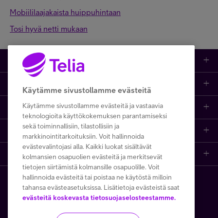
Mobiililaajakaista huippuhintaan
Tosi hyvä netti mukaan
Kauppa
Ajankohtaista
Puhelimet
Käytämme sivustollamme evästeitä
Käytämme sivustollamme evästeitä ja vastaavia
Asiakastuki netissä
Tarjoukset
Puhelinliittymät
teknologioita käyttökokemuksen parantamiseksi
sekä toiminnallisiin, tilastollisiin ja
Ota yhteyttä
Etsi apua ja ohjeita
iPhone 17
Mobiililaajakaista
markkinointitarkoituksiin. Voit hallinnoida
evästevalintojasi alla. Kaikki luokat sisältävät
Telia Finland
Asiakaspalvelun yhteystiedot
Tilauksen peruuttaminen
Samsung S26
Kodin laajakaista
kolmansien osapuolien evästeitä ja merkitsevät
tietojen siirtämistä kolmansille osapuolille. Voit
hallinnoida evästeitä tai poistaa ne käytöstä milloin
Telia yrityksenä
Asioi kirjautuneena
Opi ja inspiroidu
Viaplay
Prepaid-liittymät
tahansa evästeasetuksissa. Lisätietoja evästeistä saat
Copyright Telia Company 2026
Tietosuoja ja -turva
evästeitä koskevasta tietosuojaselosteestamme.
Medialle
Etsi Telia Kauppa
Nopeustesti (speed test)
TV-ohjelmat
TV ja viihde
Käyttöehdot
Evästeiden käyttö