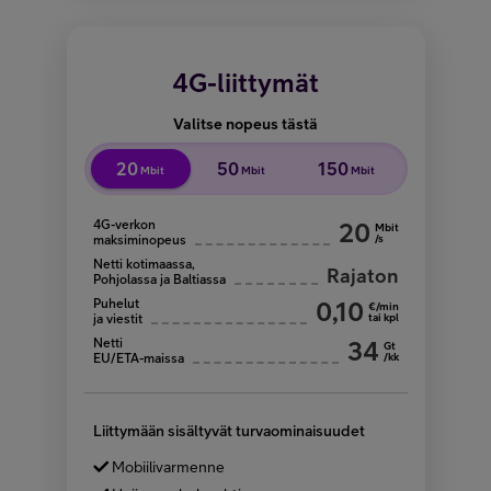
4G-liittymät
Valitse nopeus tästä
20
50
150
Mbit
Mbit
Mbit
4G-verkon
20
Mbit
/s
maksiminopeus
Netti kotimaassa,
Rajaton
Pohjolassa ja Baltiassa
Puhelut
0,10
€/min
tai kpl
ja viestit
Netti
34
Gt
/kk
EU/ETA-maissa
Liittymään sisältyvät turvaominaisuudet
Mobiilivarmenne