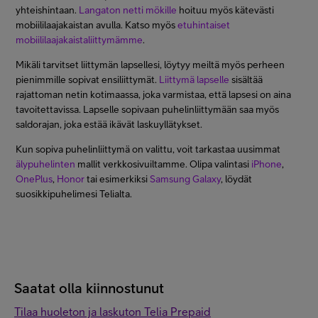
yhteishintaan.
Langaton netti mökille
hoituu myös kätevästi
mobiililaajakaistan avulla. Katso myös
etuhintaiset
mobiililaajakaistaliittymämme
.
Mikäli tarvitset liittymän lapsellesi, löytyy meiltä myös perheen
pienimmille sopivat ensiliittymät.
Liittymä lapselle
sisältää
rajattoman netin kotimaassa, joka varmistaa, että lapsesi on aina
tavoitettavissa. Lapselle sopivaan puhelinliittymään saa myös
saldorajan, joka estää ikävät laskuyllätykset.
Kun sopiva puhelinliittymä on valittu, voit tarkastaa uusimmat
älypuhelinten
mallit verkkosivuiltamme. Olipa valintasi
iPhone
,
OnePlus
,
Honor
tai esimerkiksi
Samsung Galaxy
, löydät
suosikkipuhelimesi Telialta.
Saatat olla kiinnostunut
Tilaa huoleton ja laskuton Telia Prepaid