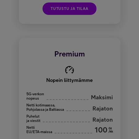
TUTUSTU JA TILAA
Premium
Nopein liittymämme
5G-verkon
Maksimi
nopeus
Netti kotimaassa,
Rajaton
Pohjolassa ja Baltiassa
Puhelut
Rajaton
ja viestit
Netti
100
Gt
/kk
EU/ETA-maissa