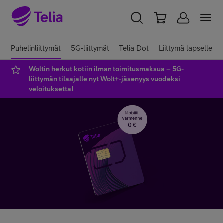
YKSITYISILLE
YRITYKSILLE
WHOLESALE
Puhelinliittymät
5G-liittymät
Telia Dot
Liittymä lapselle
Woltin herkut kotiin ilman toimitusmaksua – 5G-
TELIA FINLAND
liittymän tilaajalle nyt Wolt+-jäsenyys vuodeksi
veloituksetta!
Liittymät ja palvelut
Laitteet
TV ja viihde
Asiakastuki