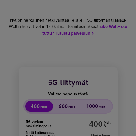
Nyt on herkullinen hetki vaihtaa Telialle – 5G-liittymän tilaajalle
Woltin herkut kotiin 12 kk ilman toimitusmaksua!
Eikö Wolt+ ole
tuttu? Tutustu palveluun
5G-liittymät
Valitse nopeus tästä
400
600
1000
Mbit
Mbit
Mbit
5G-verkon
400
Mbit
/s
maksiminopeus
Netti kotimaassa,
Rajaton