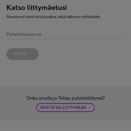
Katso liittymäetusi
Minun Telia
Numerosi toimii etukoodina, eikä tallennu mihinkään.
FI
EN
SV
Puhelinnumerosi
KATSO
Onko sinulla jo Telian puhelinliittymä?
PÄIVITÄ 5G-LIITTYMÄÄN