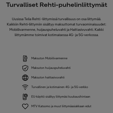
Turvalliset Rehti-puhelinliittymät
Uusissa Telia Rehti -liittymissä turvallisuus on osa liittymää.
Kaikkiin Rehti-liittymiin sisältyy maksuttomat turvaominaisuudet:
Mobiilivarmenne, huijauspuheluvahti ja Haittasivuvahti. Kaikki
liittymämme toimivat kotimaisessa 4G- ja 5G-verkossa.
Maksuton Mobiilivarmenne
Maksuton huijauspuheluvahti
Maksuton haittasivuvahti
Turvallinen ja kotimainen 4G- ja 5G-verkko
EU-käyttö sisältyy liittymäsi kuukausihintaan
MTV Katsomo ja muut liittymäasiakkaan edut