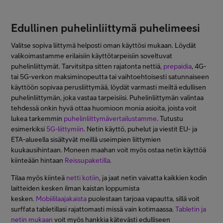
Edullinen puhelinliittymä puhelimeesi
Valitse sopiva liittymä helposti oman käyttösi mukaan. Löydät
valikoimastamme erilaisiin käyttötarpeisiin soveltuvat
puhelinliittymät. Tarvitsitpa sitten rajatonta nettiä,
prepaidia
, 4G-
tai 5G-verkon maksiminopeutta tai vaihtoehtoisesti satunnaiseen
käyttöön sopivaa perusliittymää, löydät varmasti meiltä edullisen
puhelinliittymän, joka vastaa tarpeisiisi. Puhelinliittymän valintaa
tehdessä onkin hyvä ottaa huomioon monia asioita, joista voit
lukea tarkemmin
puhelinliittymävertailustamme
. Tutustu
esimerkiksi
5G-liittymiin
. Netin käyttö, puhelut ja viestit EU- ja
ETA-alueella sisältyvät meillä useimpien liittymien
kuukausihintaan. Moneen maahan voit myös ostaa netin käyttöä
kiinteään hintaan
Reissupaketilla
.
Tilaa myös kiinteä
netti kotiin
, ja jaat netin vaivatta kaikkien kodin
laitteiden kesken ilman kaistan loppumista
kesken.
Mobiililaajakaista
puolestaan tarjoaa vapautta, sillä voit
surffata tabletillasi rajattomasti missä vain kotimaassa.
Tabletin ja
netin mukaan
voit myös hankkia kätevästi edulliseen