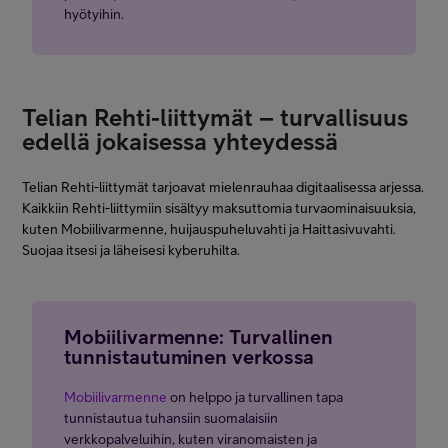
hyötyihin.
Telian Rehti-liittymät – turvallisuus
edellä jokaisessa yhteydessä
Telian Rehti-liittymät tarjoavat mielenrauhaa digitaalisessa arjessa.
Kaikkiin Rehti-liittymiin sisältyy maksuttomia turvaominaisuuksia,
kuten Mobiilivarmenne, huijauspuheluvahti ja Haittasivuvahti.
Suojaa itsesi ja läheisesi kyberuhilta.
Mobiilivarmenne: Turvallinen
tunnistautuminen verkossa
Mobiilivarmenne
on helppo ja turvallinen tapa
tunnistautua tuhansiin suomalaisiin
verkkopalveluihin, kuten viranomaisten ja