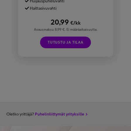
Huijauspuheluvahti
Haittasivuvahti
20,99
€/kk
Avausmaksu 8,99 €. Ei määräaikaisuutta.
TUTUSTU JA TILAA
Oletko yrittäjä?
Puhelinliittymät yrityksille