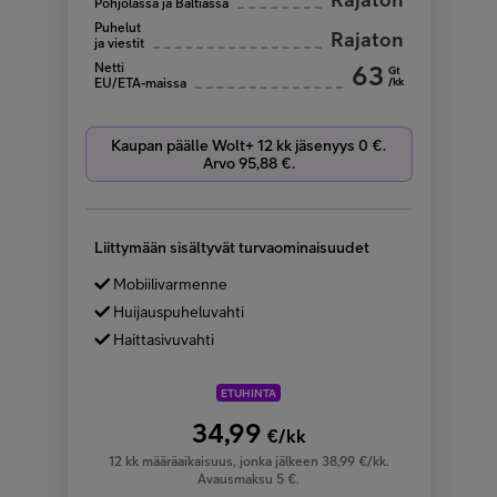
Pohjolassa ja Baltiassa
Puhelut
Rajaton
ja viestit
Netti
63
Gt
/kk
EU/ETA-maissa
Kaupan päälle Wolt+ 12 kk jäsenyys 0 €.
Arvo 95,88 €.
Liittymään sisältyvät turvaominaisuudet
Mobiilivarmenne
Huijauspuheluvahti
Haittasivuvahti
ETUHINTA
34,99
€/kk
12 kk määräaikaisuus, jonka jälkeen 38,99 €/kk.
Avausmaksu 5 €.