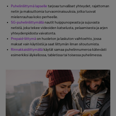
Puhelinliittymä lapselle
tarjoaa turvalliset yhteydet, rajattoman
netin ja maksuttomia turvaominaisuuksia, jotka tuovat
mielenrauhaa koko perheelle.
5G-puhelinliittymällä
nautit huippunopeasta ja sujuvasta
netistä, joka tekee videoiden katselusta, pelaamisesta ja arjen
yhteydenpidosta vaivatonta.
Prepaid-liittymä
on huoleton ja laskuton vaihtoehto, jossa
maksat vain käytöstä ja saat liittymän ilman sitoutumista.
Rinnakkaisliittymällä
käytät samaa puhelinnumeroa kätevästi
esimerkiksi älykellossa, tabletissa tai toisessa puhelimessa.