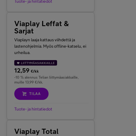
Tuote- ja hintatiedot
Viaplay Leffat &
Sarjat
Viaplayn laaja kattaus viihdettä ja
lastenohjelmia. Myös offline-katselu, ei
urheilua.
LIITTYMÄASIAKKAILLE
12,59
€/kk
-10 % alennus Telian liittymäasiakkaille,
muille 13,99 €/kk.
TILAA
Tuote- ja hintatiedot
Viaplay Total