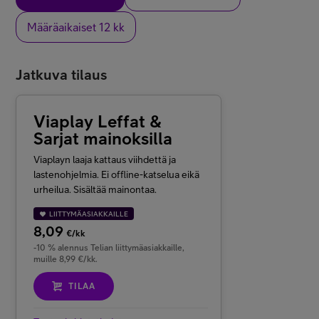
Määräaikaiset 12 kk
Jatkuva tilaus
Viaplay Leffat &
Sarjat mainoksilla
Viaplayn laaja kattaus viihdettä ja
lastenohjelmia. Ei offline-katselua eikä
urheilua. Sisältää mainontaa.
LIITTYMÄASIAKKAILLE
8,09
€/kk
-10 % alennus Telian liittymäasiakkaille,
muille 8,99 €/kk.
TILAA