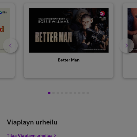
Better Man
1
2
3
4
5
6
7
8
9
10
Viaplayn urheilu
Tilaa Viaplayn urheilua