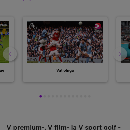
gue
Valioliiga
1
2
3
4
5
6
7
8
9
10
11
12
13
V premium-, V film- ja V sport golf -