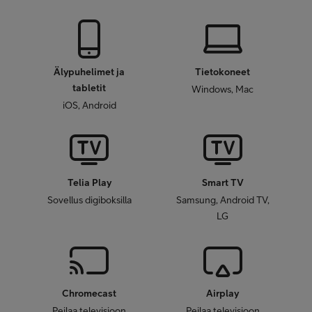
Älypuhelimet ja
Tietokoneet
tabletit
Windows, Mac
iOS, Android
Telia Play
Smart TV
Sovellus digiboksilla
Samsung, Android TV,
LG
Chromecast
Airplay
Peilaa televisioon
Peilaa televisioon