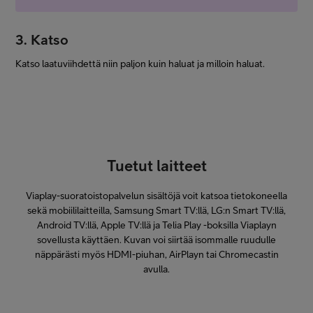
3. Katso
Katso laatuviihdettä niin paljon kuin haluat ja milloin haluat.
Tuetut laitteet
Viaplay-suoratoistopalvelun sisältöjä voit katsoa tietokoneella
sekä mobiililaitteilla, Samsung Smart TV:llä, LG:n Smart TV:llä,
Android TV:llä, Apple TV:llä ja Telia Play -boksilla Viaplayn
sovellusta käyttäen. Kuvan voi siirtää isommalle ruudulle
näppärästi myös HDMI-piuhan, AirPlayn tai Chromecastin
avulla.