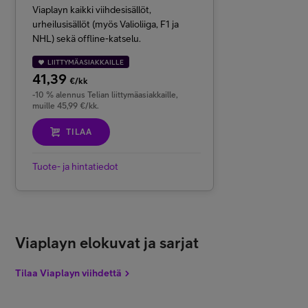
Viaplayn kaikki viihdesisällöt,
urheilusisällöt (myös Valioliiga, F1 ja
NHL) sekä offline-katselu.
LIITTYMÄASIAKKAILLE
41,39
€/kk
-10 % alennus Telian liittymäasiakkaille,
muille 45,99 €/kk.
TILAA
Tuote- ja hintatiedot
Viaplayn elokuvat ja sarjat
Tilaa Viaplayn viihdettä