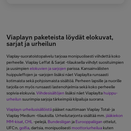
Viaplayn paketeista löydät elokuvat,
sarjat ja urheilun
Viaplay-suoratoistopalvelu tarjoaa monipuolisesti viihdettä koko
perheelle. Viaplay Leffat & Sarjat -tilauksella viihdyt suosituimpien
ja uusimpien
elokuvien ja sarjojen
parissa. Kansainvälisten
huippuleffojen ja -sarjojen lisäksi näet Viaplaylta runsaasti
kotimaista sekä pohjoismaista sisältöä. Perheen lapsille ja nuorille
tarjolla on myös runsaasti lastenohjelmia sekä koko perheelle
sopivia elokuvia.
Viihdesisältöjen
lisäksi näet Viaplaylta
huippu-
urheilun
suurimpia sarjoja tärkeimpiä kilpailuja suorana.
Viaplayn urheilusisällöistä
pääset nauttimaan Viaplay Total- ja
Viaplay Medium -tilauksilla. Urheilutarjonta sisältää mm.
jääkiekon
MM-kisat
,
CHL
-pelejä,
Bundesliigan
ja
Eurooppaliigan
ottelut,
UFC:n,
golfia
, dartsia, monipuolisesti
moottoriurheilua
kuten