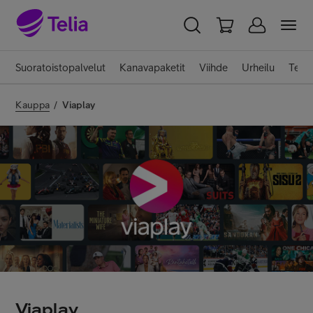
YKSITYISILLE
YRITYKSILLE
WHOLESALE
Suoratoistopalvelut
Kanavapaketit
Viihde
Urheilu
Telia
TELIA FINLAND
Kauppa
/
Viaplay
Liittymät ja palvelut
Laitteet
TV ja viihde
Asiakastuki
Viaplay