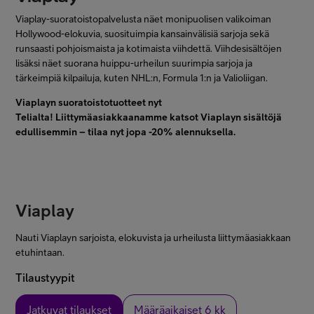
Viaplay-suoratoistopalvelusta näet monipuolisen valikoiman
Minun Telia
Hollywood-elokuvia, suosituimpia kansainvälisiä sarjoja sekä
runsaasti pohjoismaista ja kotimaista viihdettä. Viihdesisältöjen
lisäksi näet suorana huippu-urheilun suurimpia sarjoja ja
FI
EN
SV
tärkeimpiä kilpailuja, kuten NHL:n, Formula 1:n ja Valioliigan.
Viaplayn suoratoistotuotteet nyt
Telialta! Liittymäasiakkaanamme katsot Viaplayn sisältöjä
edullisemmin – tilaa nyt jopa -20% alennuksella.
Viaplay
Nauti Viaplayn sarjoista, elokuvista ja urheilusta liittymäasiakkaan
etuhintaan.
Tilaustyypit
Jatkuvat tilaukset
Määräaikaiset 6 kk