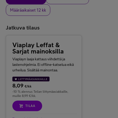
Määräaikaiset 12 kk
Jatkuva tilaus
Viaplay Leffat &
Sarjat mainoksilla
Viaplayn laaja kattaus viihdettä ja
lastenohjelmia. Ei offline-katselua eikä
urheilua. Sisältää mainontaa.
LIITTYMÄASIAKKAILLE
8,09
€/kk
-10 % alennus Telian liittymäasiakkaille,
muille 8,99 €/kk.
TILAA