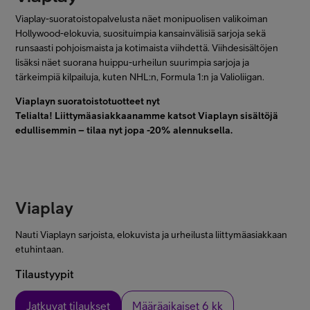
Viaplay-suoratoistopalvelusta näet monipuolisen valikoiman
Minun Telia
Hollywood-elokuvia, suosituimpia kansainvälisiä sarjoja sekä
runsaasti pohjoismaista ja kotimaista viihdettä. Viihdesisältöjen
lisäksi näet suorana huippu-urheilun suurimpia sarjoja ja
FI
EN
SV
tärkeimpiä kilpailuja, kuten NHL:n, Formula 1:n ja Valioliigan.
Viaplayn suoratoistotuotteet nyt
Telialta! Liittymäasiakkaanamme katsot Viaplayn sisältöjä
edullisemmin – tilaa nyt jopa -20% alennuksella.
Viaplay
Nauti Viaplayn sarjoista, elokuvista ja urheilusta liittymäasiakkaan
etuhintaan.
Tilaustyypit
Jatkuvat tilaukset
Määräaikaiset 6 kk