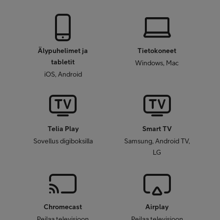
Älypuhelimet ja
Tietokoneet
tabletit
Windows, Mac
iOS, Android
Telia Play
Smart TV
Sovellus digiboksilla
Samsung, Android TV,
LG
Chromecast
Airplay
Peilaa televisioon
Peilaa televisioon