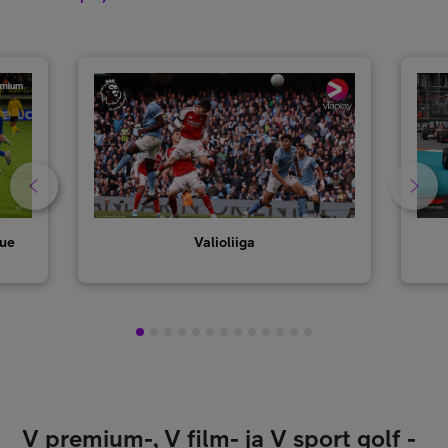
gue
Valioliiga
1
2
3
4
5
6
7
8
9
10
11
12
13
V premium-, V film- ja V sport golf -