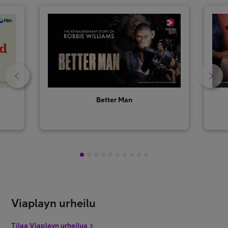
Better Man
1
2
3
4
5
6
7
8
9
10
Viaplayn urheilu
Tilaa Viaplayn urheilua