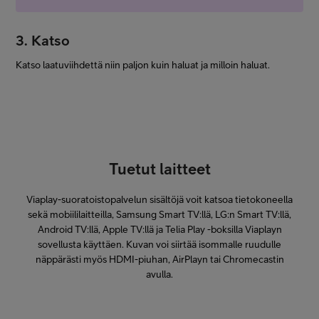
3. Katso
Katso laatuviihdettä niin paljon kuin haluat ja milloin haluat.
Tuetut laitteet
Viaplay-suoratoistopalvelun sisältöjä voit katsoa tietokoneella
sekä mobiililaitteilla, Samsung Smart TV:llä, LG:n Smart TV:llä,
Android TV:llä, Apple TV:llä ja Telia Play -boksilla Viaplayn
sovellusta käyttäen. Kuvan voi siirtää isommalle ruudulle
näppärästi myös HDMI-piuhan, AirPlayn tai Chromecastin
avulla.