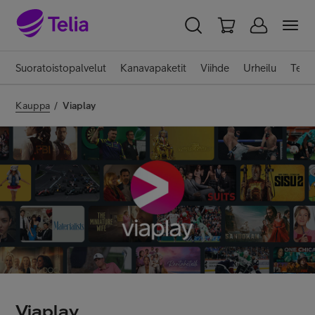
YKSITYISILLE
YRITYKSILLE
WHOLESALE
Suoratoistopalvelut
Kanavapaketit
Viihde
Urheilu
Telia
TELIA FINLAND
Kauppa
/
Viaplay
Liittymät ja palvelut
Laitteet
TV ja viihde
Asiakastuki
Viaplay