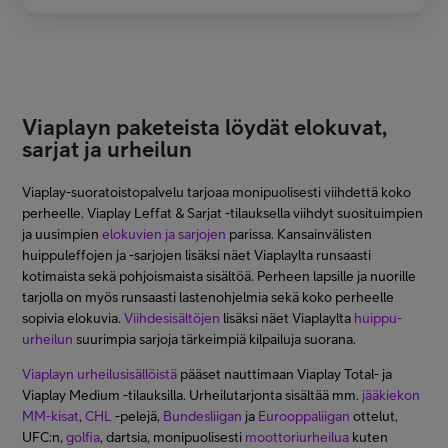
Viaplayn paketeista löydät elokuvat,
sarjat ja urheilun
Viaplay-suoratoistopalvelu tarjoaa monipuolisesti viihdettä koko
perheelle. Viaplay Leffat & Sarjat -tilauksella viihdyt suosituimpien
ja uusimpien
elokuvien ja sarjojen
parissa. Kansainvälisten
huippuleffojen ja -sarjojen lisäksi näet Viaplaylta runsaasti
kotimaista sekä pohjoismaista sisältöä. Perheen lapsille ja nuorille
tarjolla on myös runsaasti lastenohjelmia sekä koko perheelle
sopivia elokuvia.
Viihdesisältöjen
lisäksi näet Viaplaylta
huippu-
urheilun
suurimpia sarjoja tärkeimpiä kilpailuja suorana.
Viaplayn urheilusisällöistä
pääset nauttimaan Viaplay Total- ja
Viaplay Medium -tilauksilla. Urheilutarjonta sisältää mm.
jääkiekon
MM-kisat
,
CHL
-pelejä,
Bundesliigan
ja
Eurooppaliigan
ottelut,
UFC:n,
golfia
, dartsia, monipuolisesti
moottoriurheilua
kuten