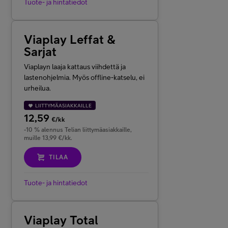
Tuote- ja hintatiedot
Viaplay Leffat &
Sarjat
Viaplayn laaja kattaus viihdettä ja
lastenohjelmia. Myös offline-katselu, ei
urheilua.
LIITTYMÄASIAKKAILLE
12,59
€/kk
-10 % alennus Telian liittymäasiakkaille,
muille 13,99 €/kk.
TILAA
Tuote- ja hintatiedot
Viaplay Total