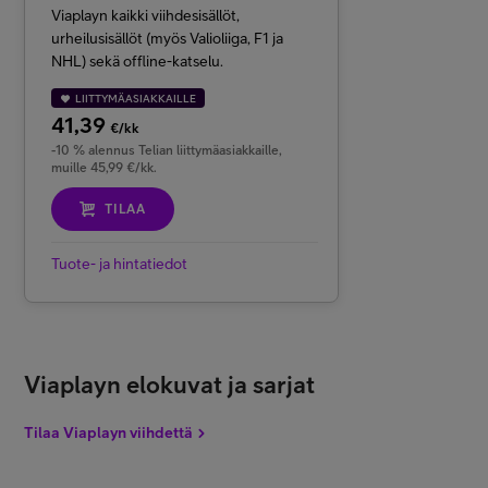
Viaplayn kaikki viihdesisällöt,
urheilusisällöt (myös Valioliiga, F1 ja
NHL) sekä offline-katselu.
LIITTYMÄASIAKKAILLE
41,39
€/kk
-10 % alennus Telian liittymäasiakkaille,
muille 45,99 €/kk.
TILAA
Tuote- ja hintatiedot
Viaplayn elokuvat ja sarjat
Tilaa Viaplayn viihdettä