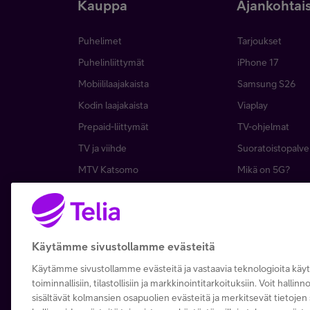
Kauppa
Ajankohtai
Puhelimet
Tarjoukset
Puhelinliittymät
iPhone 17
Mobiililaajakaista
Samsung S26
Kodin laajakaista
Viaplay
Prepaid-liittymät
TV-ohjelmat
TV ja viihde
Suoratoistopalve
MTV Katsomo
Mikä on 5G?
Palvelut
Asiakasedut
Kierrätysetu
Tilaa uutiskirje
Telia Recycled
Tietoturva
Käytämme sivustollamme evästeitä
Käytämme sivustollamme evästeitä ja vastaavia teknologioita kä
toiminnallisiin, tilastollisiin ja markkinointitarkoituksiin. Voit hallin
sisältävät kolmansien osapuolien evästeitä ja merkitsevät tietojen s