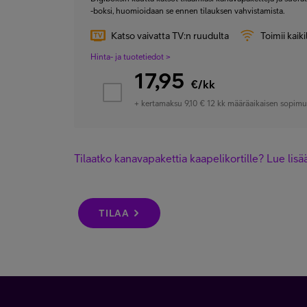
-boksi, huomioidaan se ennen tilauksen vahvistamista.
Katso vaivatta TV:n ruudulta
Toimii kaikil
Hinta- ja tuotetiedot >
17,95
€/kk
+ kertamaksu 9,10 €
12 kk määräaikaisen sopimu
Tilaatko kanavapakettia kaapelikortille? Lue lisä
TILAA