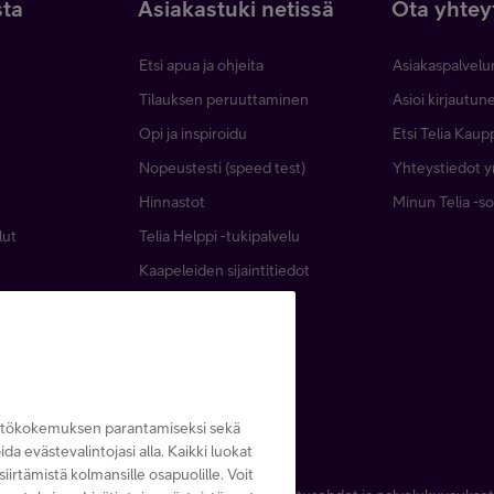
sta
Asiakastuki netissä
Ota yhtey
Etsi apua ja ohjeita
Asiakaspalvelu
Tilauksen peruuttaminen
Asioi kirjautu
Opi ja inspiroidu
Etsi Telia Kaup
Nopeustesti (speed test)
Yhteystiedot yr
Hinnastot
Minun Telia -so
lut
Telia Helppi -tukipalvelu
Kaapeleiden sijaintitiedot
Häiriötiedotteet
Asiakastiedotteet
Asiakastuki yrityksille
yttökokemuksen parantamiseksi sekä
noida evästevalintojasi alla. Kaikki luokat
iirtämistä kolmansille osapuolille. Voit