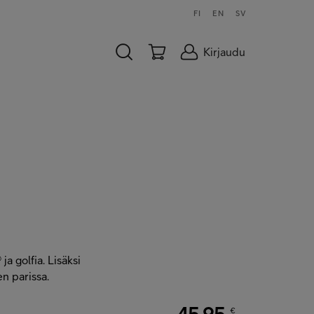
FI
EN
SV
Kirjaudu
ja golfia. Lisäksi
n parissa.
45,95
€