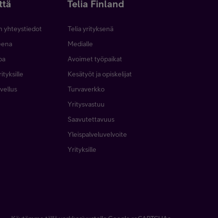
ttä
Telia Finland
n yhteystiedot
Telia yrityksenä
neena
Medialle
pa
Avoimet työpaikat
ityksille
Kesätyöt ja opiskelijat
vellus
Turvaverkko
Yritysvastuu
Saavutettavuus
Yleispalveluvelvoite
Yrityksille