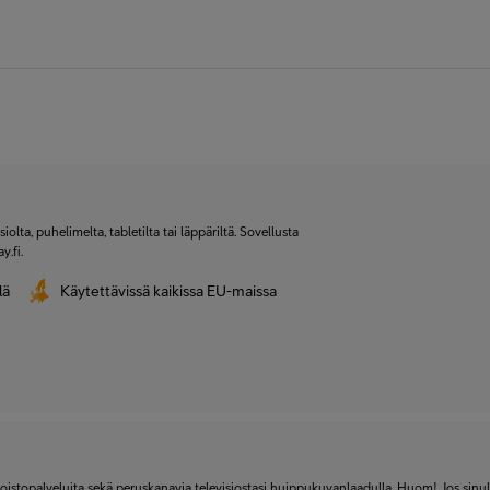
olta, puhelimelta, tabletilta tai läppäriltä. Sovellusta
y.fi.
lä
Käytettävissä kaikissa EU-maissa
toistopalveluita sekä peruskanavia televisiostasi huippukuvanlaadulla. Huom! Jos sinull