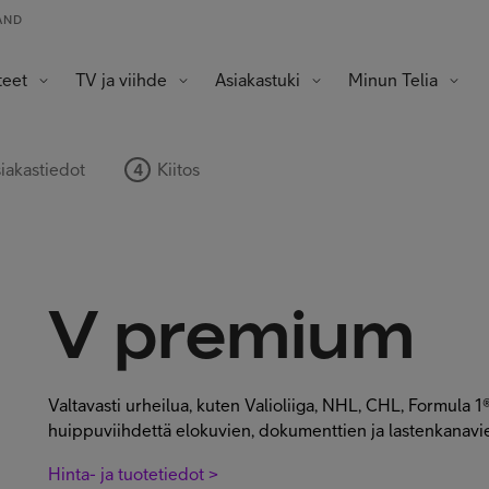
AND
teet
TV ja viihde
Asiakastuki
Minun Telia
a tabletit
ot ja älysormukset
in laitteet
Omat edut ja tarjoukset
Omat tiedot ja asetukset
iakastiedot
Kiitos
V premium
Valtavasti urheilua, kuten Valioliiga, NHL, CHL, Formula 1® 
huippuviihdettä elokuvien, dokumenttien ja lastenkanavie
Hinta- ja tuotetiedot >