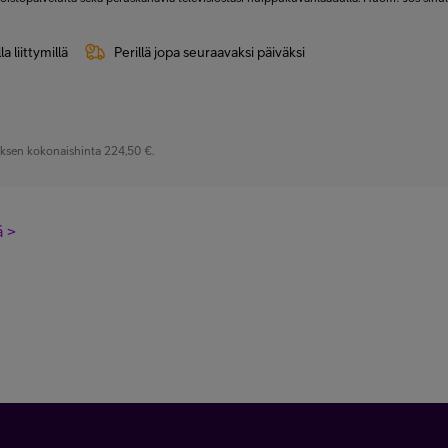
la liittymillä
Perillä jopa seuraavaksi päiväksi
ksen kokonaishinta 224,50 €.
ä >