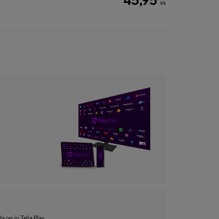
kk
a on jo Telia Play