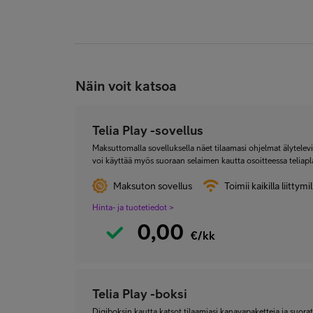
Näin voit katsoa
Telia Play -sovellus
Maksuttomalla sovelluksella näet tilaamasi ohjelmat älytelevisi
voi käyttää myös suoraan selaimen kautta osoitteessa teliapla
Maksuton sovellus
Toimii kaikilla liittymil
Hinta- ja tuotetiedot >
0,00
€/kk
Telia Play -boksi
Digiboksin kautta katsot tilaamiasi kanavapaketteja ja suora