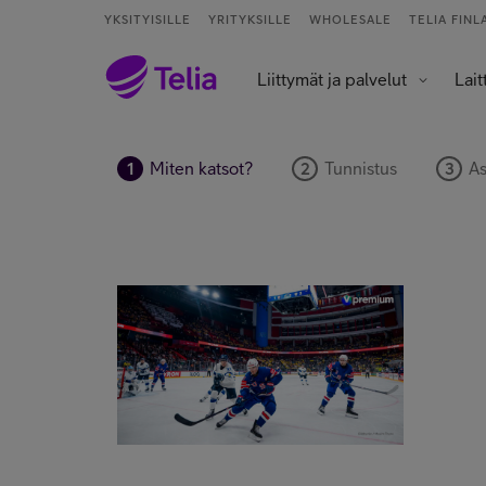
YKSITYISILLE
YRITYKSILLE
WHOLESALE
TELIA FINL
Liittymät ja palvelut
Lait
Palvelut ja sovellukset
Tietokoneet j
Älykell
Älykoti ja kod
Miten katsot?
Tunnistus
As