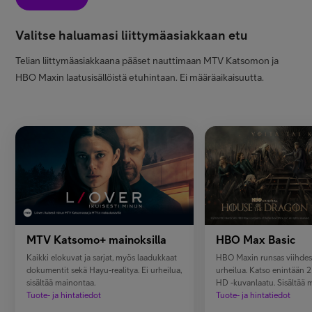
Minun Telia
Valitse haluamasi liittymäasiakkaan etu
Telian liittymäasiakkaana pääset nauttimaan MTV Katsomon ja
FI
EN
SV
HBO Maxin laatusisällöistä etuhintaan. Ei määräaikaisuutta.
MTV Katsomo+ mainoksilla
HBO Max Basic
Kaikki elokuvat ja sarjat, myös laadukkaat
HBO Maxin runsas viihdesi
dokumentit sekä Hayu-realitya. Ei urheilua,
urheilua. Katso enintään 2 l
sisältää mainontaa.
HD -kuvanlaatu. Sisältää 
Tuote- ja hintatiedot
Tuote- ja hintatiedot