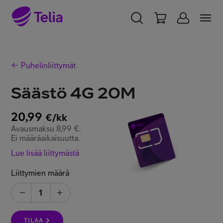
YKSITYISILLE
YRITYKSILLE
WHOLESALE
Puhelinliittymät
TELIA FINLAND
Säästö 4G 20M
Liittymät ja palvelut
20,99
€/kk
Avausmaksu 8,99 €.
Laitteet
Ei määräaikaisuutta.
Lue lisää liittymästä
TV ja viihde
Liittymien määrä
1
Asiakastuki
TILAA