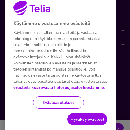
Ajankohtaista
Puhelimet
Asiakastuki netissä
Tarjoukset
Puhelinliittymät
Käytämme sivustollamme evästeitä
Ota yhteyttä
Etsi apua ja ohjeita
iPhone 17
Mobiililaajakaista
Käytämme sivustollamme evästeitä ja vastaavia
teknologioita käyttökokemuksen parantamiseksi
sekä toiminnallisiin, tilastollisiin ja
Telia Finland
Asiakaspalvelun yhteystiedot
Tilauksen peruuttaminen
Samsung S26
Kodin laajakaista
markkinointitarkoituksiin. Voit hallinnoida
evästevalintojasi alla. Kaikki luokat sisältävät
Telia yrityksenä
Asioi kirjautuneena
Opi ja inspiroidu
Viaplay
Prepaid-liittymät
kolmansien osapuolien evästeitä ja merkitsevät
Copyright Telia Company 2026
Tietosuoja ja -turva
tietojen siirtämistä kolmansille osapuolille. Voit
Medialle
Etsi Telia Kauppa
Nopeustesti (speed test)
TV-ohjelmat
TV ja viihde
hallinnoida evästeitä tai poistaa ne käytöstä milloin
Käyttöehdot
Evästeiden käyttö
tahansa evästeasetuksissa. Lisätietoja evästeistä saat
evästeitä koskevasta tietosuojaselosteestamme.
Avoimet työpaikat
Yhteystiedot yrityksille
Hinnastot
Suoratoistopalvelut
MTV Katsomo
Toimitusehdot ja palvelukuvaukset
Kesätyöt ja opiskelijat
Minun Telia -sovellus
Evästeasetukset
Telia Helppi -tukipalvelu
Mikä on 5G?
Palvelut
Käytämme tällä verkkosivustolla Google reCAPTCHAa
Turvaverkko
Kaapeleiden sijaintitiedot
Asiakasedut
Kierrätysetu
Hyväksy evästeet
Kuukausimaksut
20,99
€/kk
TILAA