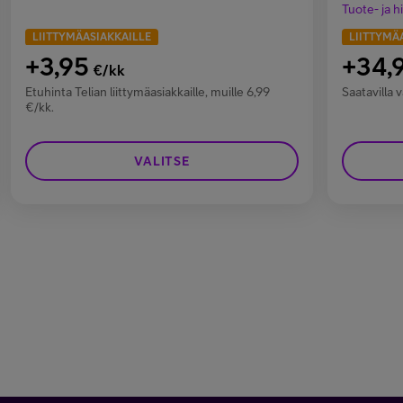
Tuote- ja h
LIITTYMÄASIAKKAILLE
LIITTYMÄ
+3,95
+34,
€/kk
Etuhinta Telian liittymäasiakkaille, muille 6,99
Saatavilla v
€/kk.
VALITSE