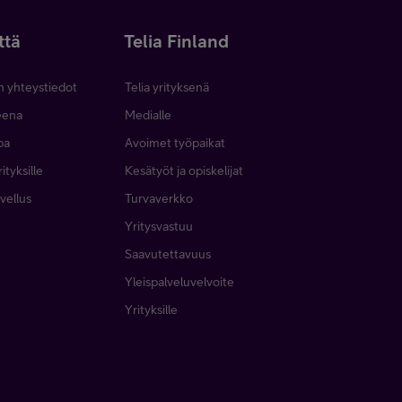
ttä
Telia Finland
n yhteystiedot
Telia yrityksenä
neena
Medialle
pa
Avoimet työpaikat
ityksille
Kesätyöt ja opiskelijat
vellus
Turvaverkko
Yritysvastuu
Saavutettavuus
Yleispalveluvelvoite
Yrityksille