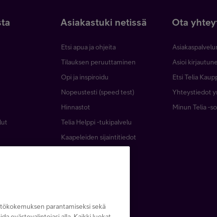
sta
Asiakastuki netissä
Ota yhtey
Etsi apua ja ohjeita
Asiakaspalvelu
Tilauksen peruuttaminen
Asioi kirjautu
Opi ja inspiroidu
Etsi Telia Kaup
Nopeustesti (speed test)
Yhteystiedot yr
Hinnastot
Minun Telia -so
lut
Telia Helppi -tukipalvelu
Kaapeleiden sijaintitiedot
Häiriötiedotteet
Asiakastiedotteet
Asiakastuki yrityksille
yttökokemuksen parantamiseksi sekä
noida evästevalintojasi alla. Kaikki luokat