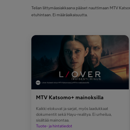
Telian liittymäasiakkaana pääset nauttimaan MTV Katsom
etuhintaan. Ei määräaikaisuutta.
MTV Katsomo+ mainoksilla
Kaikki elokuvat ja sarjat, myös laadukkaat
dokumentit sekä Hayu-realitya. Ei urheilua,
sisältää mainontaa.
Tuote- ja hintatiedot