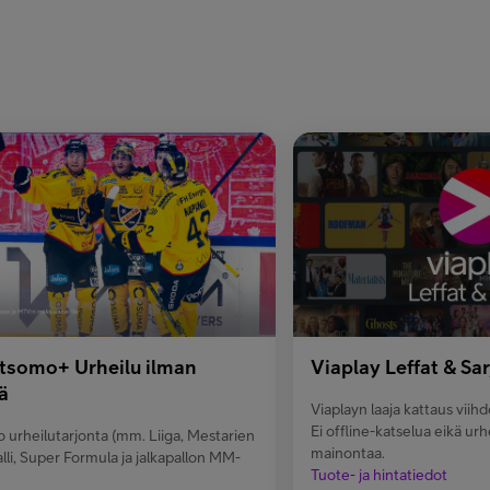
somo+ Urheilu ilman
Viaplay Leffat & Sar
ä
Viaplayn laaja kattaus viihd
Ei offline-katselua eikä urhe
 urheilutarjonta (mm. Liiga, Mestarien
mainontaa.
alli, Super Formula ja jalkapallon MM-
Tuote- ja hintatiedot