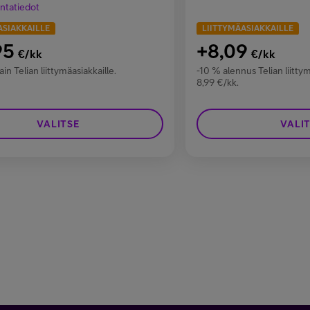
intatiedot
ASIAKKAILLE
LIITTYMÄASIAKKAILLE
95
+8,09
€/kk
€/kk
ain Telian liittymäasiakkaille.
-10 % alennus Telian liittym
8,99 €/kk.
VALITSE
VALI