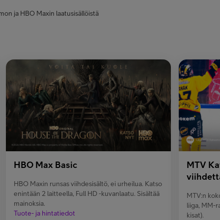
on ja HBO Maxin laatusisällöistä
HBO Max Basic
MTV Kat
viihdett
HBO Maxin runsas viihdesisältö, ei urheilua. Katso
enintään 2 laitteella, Full HD -kuvanlaatu. Sisältää
MTV:n koko
mainoksia.
liiga, MM-r
Tuote- ja hintatiedot
kisat).