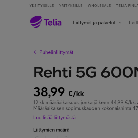
YKSITYISILLE
YRITYKSILLE
WHOLESALE
TELIA FINL
Liittymät ja palvelut
Lait
Palvelut ja sovellukset
Tietokoneet j
Älykell
Älykoti ja kod
Puhelinliittymät
Rehti 5G 60
38,99
€/kk
12 kk määräaikaisuus, jonka jälkeen 44,99 €/kk.
Määräaikaisen sopimuskauden kokonaishinta 47
Lue lisää liittymästä
Liittymien määrä