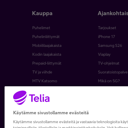
Kauppa
Ajankohtai
Puhelimet
Tarjoukset
Puhelinliittymät
iPhone 17
Mobiililaajakaista
Samsung S26
Kodin laajakaista
Viaplay
Prepaid-liittymät
TV-ohjelmat
TV ja viihde
Suoratoistopalve
MTV Katsomo
Mikä on 5G?
Palvelut
Asiakasedut
Kierrätysetu
Tilaa uutiskirje
Telia Recycled
Tietoturva
Käytämme sivustollamme evästeitä
Käytämme sivustollamme evästeitä ja vastaavia teknologioita kä
toiminnallisiin, tilastollisiin ja markkinointitarkoituksiin. Voit hallin