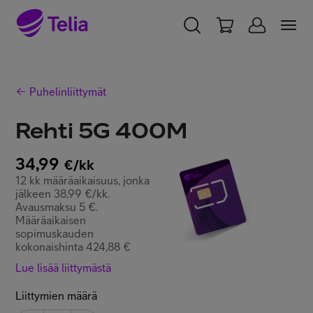
YKSITYISILLE
YRITYKSILLE
WHOLESALE
Puhelinliittymät
TELIA FINLAND
Rehti 5G 400M
Liittymät ja palvelut
34,99
€/kk
12 kk määräaikaisuus, jonka
Laitteet
jälkeen 38,99 €/kk.
Avausmaksu 5 €.
Määräaikaisen
sopimuskauden
TV ja viihde
kokonaishinta 424,88 €
Lue lisää liittymästä
Asiakastuki
Liittymien määrä