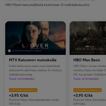
HBO Maxin laatusisällöistä etuhintaan. Ei määräaikaisuutta.
MTV Katsomo+ mainoksilla
HBO Max Basic
Kaikki elokuvat ja sarjat, myös laadukkaat
HBO Maxin runsas viihdesi
dokumentit sekä Hayu-realitya. Ei urheilua,
urheilua. Katso enintään 2 l
sisältää mainontaa.
HD -kuvanlaatu. Sisältää 
Tuote- ja hintatiedot
Tuote- ja hintatiedot
LIITTYMÄASIAKKAILLE
LIITTYMÄASIAKKAILLE
+3,95
€/kk
+3,95
€/kk
Etuhinta Telian liittymäasiakkaille, muille
Etuhinta Telian liittymäasia
9,95 €/kk.
6,99 €/kk.