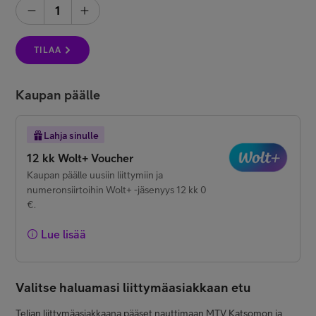
1
Minun Telia
TILAA
FI
EN
SV
Kaupan päälle
Lahja sinulle
12 kk Wolt+ Voucher
Kaupan päälle uusiin liittymiin ja
numeronsiirtoihin Wolt+ -jäsenyys 12 kk 0
€.
Lue lisää
Valitse haluamasi liittymäasiakkaan etu
Telian liittymäasiakkaana pääset nauttimaan MTV Katsomon ja