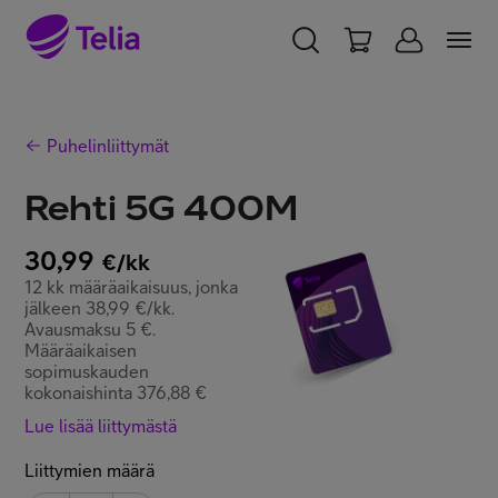
YKSITYISILLE
YRITYKSILLE
WHOLESALE
Puhelinliittymät
TELIA FINLAND
Rehti 5G 400M
Liittymät ja palvelut
30,99
€/kk
12 kk määräaikaisuus, jonka
Laitteet
jälkeen 38,99 €/kk.
Avausmaksu 5 €.
Määräaikaisen
sopimuskauden
TV ja viihde
kokonaishinta 376,88 €
Lue lisää liittymästä
Asiakastuki
Liittymien määrä