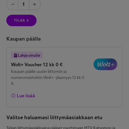
1
Minun Telia
TILAA
FI
EN
SV
Kaupan päälle
Lahja sinulle
Wolt+ Voucher 12 kk 0 €
Kaupan päälle uusiin liittymiin ja
numeronsiirtoihin Wolt+ -jäsenyys 12 kk 0
€.
Lue lisää
Valitse haluamasi liittymäasiakkaan etu
Telian liittymäasiakkaana pääset nauttimaan MTV Katsomon ja