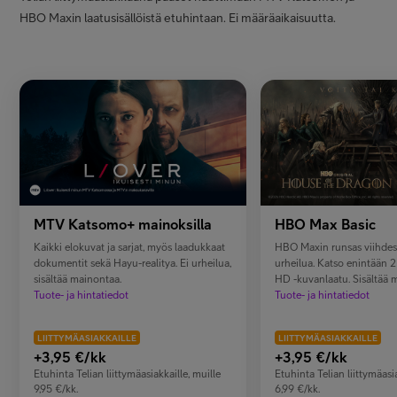
HBO Maxin laatusisällöistä etuhintaan. Ei määräaikaisuutta.
MTV Katsomo+ mainoksilla
HBO Max Basic
Kaikki elokuvat ja sarjat, myös laadukkaat
HBO Maxin runsas viihdesi
dokumentit sekä Hayu-realitya. Ei urheilua,
urheilua. Katso enintään 2 l
sisältää mainontaa.
HD -kuvanlaatu. Sisältää 
Tuote- ja hintatiedot
Tuote- ja hintatiedot
LIITTYMÄASIAKKAILLE
LIITTYMÄASIAKKAILLE
+3,95
€/kk
+3,95
€/kk
Etuhinta Telian liittymäasiakkaille, muille
Etuhinta Telian liittymäasia
9,95 €/kk.
6,99 €/kk.