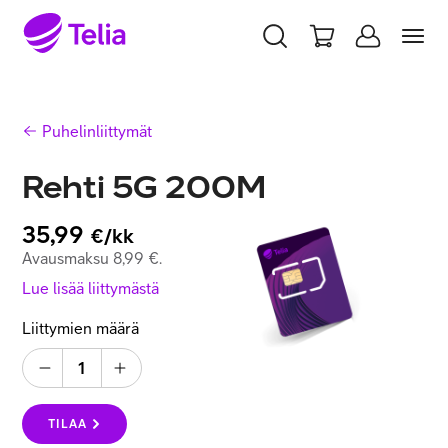
YKSITYISILLE
YRITYKSILLE
WHOLESALE
Puhelinliittymät
TELIA FINLAND
Rehti 5G 200M
Liittymät ja palvelut
35,99
€/kk
Avausmaksu 8,99 €.
Laitteet
Lue lisää liittymästä
Liittymien määrä
TV ja viihde
1
Asiakastuki
TILAA