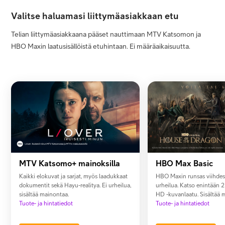
Valitse haluamasi liittymäasiakkaan etu
Minun Telia
Telian liittymäasiakkaana pääset nauttimaan MTV Katsomon ja
HBO Maxin laatusisällöistä etuhintaan. Ei määräaikaisuutta.
FI
EN
SV
MTV Katsomo+ mainoksilla
HBO Max Basic
Kaikki elokuvat ja sarjat, myös laadukkaat
HBO Maxin runsas viihdesi
dokumentit sekä Hayu-realitya. Ei urheilua,
urheilua. Katso enintään 2 l
sisältää mainontaa.
HD -kuvanlaatu. Sisältää 
Tuote- ja hintatiedot
Tuote- ja hintatiedot