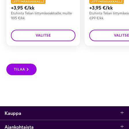
LIITTYMÄASIAKKAILLE
LIITTYMÄASIAKKAILLE
+3,95
€/kk
+3,95
€/kk
Etuhinta Telian liittymäasiakkaille, muille
Etuhinta Telian liittymäasia
9,95 €/kk.
6,99 €/kk.
VALITSE
VALITS
TILAA
Kauppa
Ajankohtaista
Puhelimet