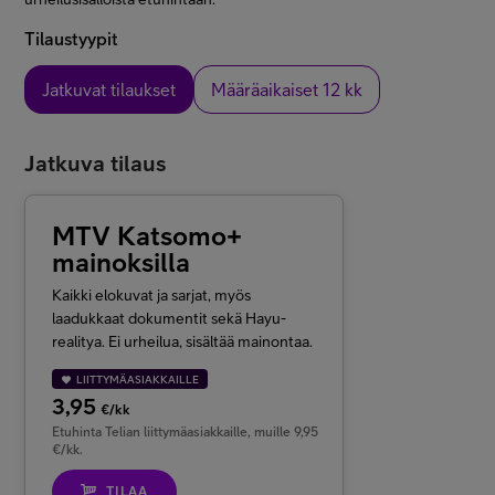
Tilaustyypit
Jatkuvat tilaukset
Määräaikaiset 12 kk
Jatkuva tilaus
MTV Katsomo+
mainoksilla
Kaikki elokuvat ja sarjat, myös
laadukkaat dokumentit sekä Hayu-
realitya. Ei urheilua, sisältää mainontaa.
LIITTYMÄASIAKKAILLE
3,95
€/kk
Etuhinta Telian liittymäasiakkaille, muille 9,95
€/kk.
TILAA