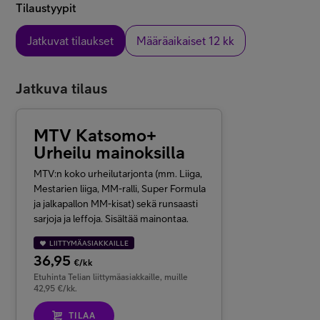
Tilaustyypit
Jatkuvat tilaukset
Määräaikaiset 12 kk
Jatkuva tilaus
MTV Katsomo+
Urheilu mainoksilla
MTV:n koko urheilutarjonta (mm. Liiga,
Mestarien liiga, MM-ralli, Super Formula
ja jalkapallon MM-kisat) sekä runsaasti
sarjoja ja leffoja. Sisältää mainontaa.
LIITTYMÄASIAKKAILLE
36,95
€/kk
Etuhinta Telian liittymäasiakkaille, muille
42,95 €/kk.
TILAA