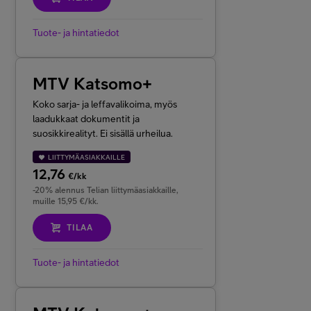
Tuote- ja hintatiedot
MTV Katsomo+
Koko sarja- ja leffavalikoima, myös
laadukkaat dokumentit ja
suosikkirealityt. Ei sisällä urheilua.
LIITTYMÄASIAKKAILLE
12,76
€/kk
-20% alennus Telian liittymäasiakkaille,
muille 15,95 €/kk.
TILAA
Tuote- ja hintatiedot