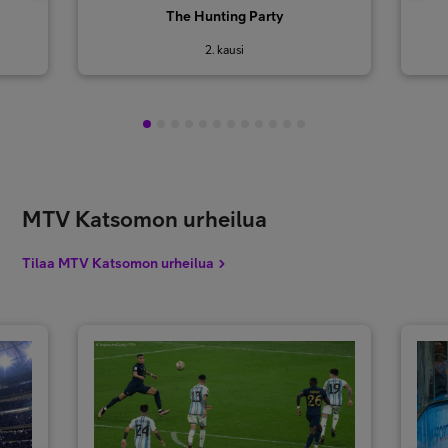
The Hunting Party
2. kausi
1
2
3
4
5
6
7
8
9
10
11
12
MTV Katsomon urheilua
Tilaa MTV Katsomon urheilua