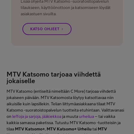
Lisää ohjeita MTV Katsomo -suoratoistopalvelun
tilaukseen, käyttöönottoon ja katsomiseen löydät
asiakastuen sivuilta.
KATSO OHJEET
MTV Katsomo tarjoaa viihdettä
jokaiselle
MTV Katsomo (entiseltä nimeltään C More) tarjoaa viihdettä
jokaiseen päivään. MTV Katsomosta löytyy katsottavaa niin
aikuisille kuin lapsillekin. Telian liittymäasiakkaana tilaat MTV
Katsomo -suoratoistopalvelun tuotteita etuhintaan. Valittavanasi
on
leffoja ja sarjoja
,
jääkiekkoa
ja muuta
urheilua
– tai vaikka
kaikkia samassa paketissa. Tutustu MTV Katsomo -tuotteisiin ja
tilaa
MTV Katsomo+
,
MTV Katsomo+ Urheilu
tai
MTV