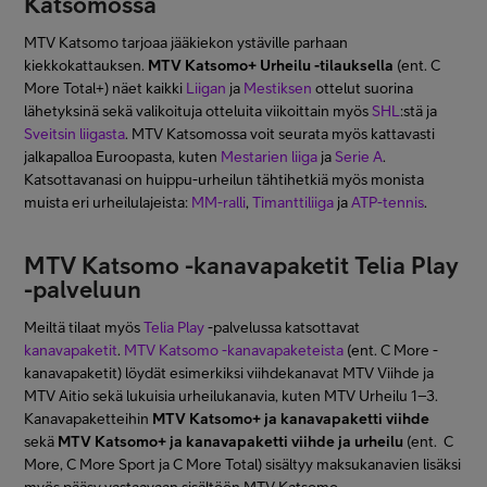
Katsomossa
MTV Katsomo tarjoaa jääkiekon ystäville parhaan
kiekkokattauksen.
MTV Katsomo+ Urheilu -tilauksella
(ent. C
More Total+) näet kaikki
Liigan
ja
Mestiksen
ottelut suorina
lähetyksinä sekä valikoituja otteluita viikoittain myös
SHL
:stä ja
Sveitsin liigasta
. MTV Katsomossa voit seurata myös kattavasti
jalkapalloa Euroopasta, kuten
Mestarien liiga
ja
Serie A
.
Katsottavanasi on huippu-urheilun tähtihetkiä myös monista
muista eri urheilulajeista:
MM-ralli
,
Timanttiliiga
ja
ATP-tennis
.
MTV Katsomo -kanavapaketit Telia Play
-palveluun
Meiltä tilaat myös
Telia Play
-palvelussa katsottavat
kanavapaketit
.
MTV Katsomo -kanavapaketeista
(ent. C More -
kanavapaketit) löydät esimerkiksi viihdekanavat MTV Viihde ja
MTV Aitio sekä lukuisia urheilukanavia, kuten MTV Urheilu 1–3.
Kanavapaketteihin
MTV Katsomo+ ja kanavapaketti viihde
sekä
MTV Katsomo+ ja kanavapaketti viihde ja urheilu
(ent. C
More, C More Sport ja C More Total) sisältyy maksukanavien lisäksi