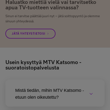
Haluatko miettiä vielä vai tarvitsetko
apua TV-tuotteen valinnassa?
Sinun ei tarvitse päättää juuri nyt – jätä soittopyyntö ja olemme
sinuun yhteydessä.
JÄTÄ YHTEYSTIETOSI
Usein kysyttyä MTV Katsomo -
suoratoistopalvelusta
Mistä tiedän, mihin MTV Katsomo -
etuun olen oikeutettu?