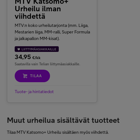
MTV Katsomo+
Urheilu ilman
viihdettä
MTV:n koko urheilutarjonta (mm. Liiga,
Mestarien liiga, MM-ralli, Super Formula
ja jalkapallon MM-kisat).
LIITTYMÄASIAKKAILLE
34,95
€/kk
Saatavilla vain Telian liittymäasiakkaille.
TILAA
Tuote- ja hintatiedot
Muut urheilua sisältävät tuotteet
Tilaa MTV Katsomo+ Urheilu sisältäen myös viihdettä.