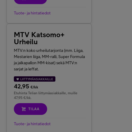
Tuote- ja hintatiedot
MTV Katsomo+
Urheilu
MTV:n koko urheilutarjonta (mm. Liiga,
Mestarien liiga, MM-ralli, Super Formula
ja jalkapallon MM-kisat) sekä MTV:n
sarjat ja leffat.
LIITTYMÄASIAKKAILLE
42,95
€/kk
Etuhinta Telian liittymäasiakkaille, muille
47,95 €/kk.
TILAA
Tuote- ja hintatiedot