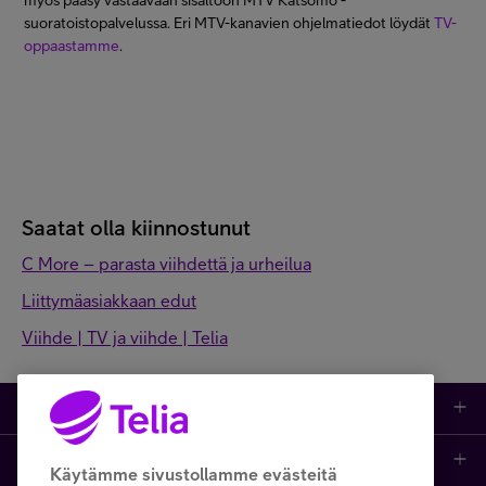
myös pääsy vastaavaan sisältöön MTV Katsomo -
suoratoistopalvelussa. Eri MTV-kanavien ohjelmatiedot löydät
TV-
oppaastamme
.
Saatat olla kiinnostunut
C More – parasta viihdettä ja urheilua
Liittymäasiakkaan edut
Viihde | TV ja viihde | Telia
Kauppa
Ajankohtaista
Puhelimet
Käytämme sivustollamme evästeitä