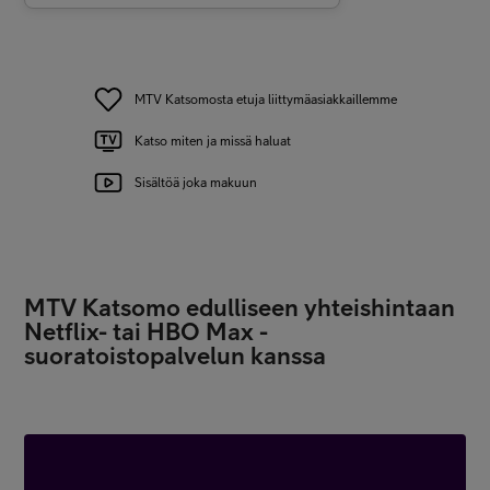
MTV Katsomosta etuja liittymäasiakkaillemme
Katso miten ja missä haluat
Sisältöä joka makuun
MTV Katsomo edulliseen yhteishintaan
Netflix- tai HBO Max -
suoratoistopalvelun kanssa