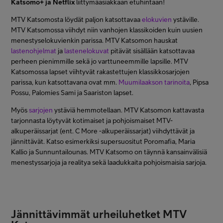
Katsomo+ ja Netflix
liittymäasiakkaan etuhintaan!
MTV Katsomosta löydät paljon katsottavaa
elokuvien
ystäville.
MTV Katsomossa viihdyt niin vanhojen klassikoiden kuin uusien
menestyselokuvienkin parissa. MTV Katsomon hauskat
lastenohjelmat
ja
lastenelokuvat
pitävät sisällään katsottavaa
perheen pienimmille sekä jo varttuneemmille lapsille. MTV
Katsomossa lapset viihtyvät rakastettujen klassikkosarjojen
parissa, kun katsottavana ovat mm.
Muumilaakson tarinoita
, Pipsa
Possu, Palomies Sami ja Saariston lapset.
Myös
sarjojen
ystäviä hemmotellaan. MTV Katsomon kattavasta
tarjonnasta löytyvät kotimaiset ja pohjoismaiset MTV-
alkuperäissarjat (ent. C More -alkuperäissarjat) viihdyttävät ja
jännittävät. Katso esimerkiksi supersuositut Poromafia, Maria
Kallio ja Sunnuntailounas. MTV Katsomo on täynnä kansainvälisiä
menestyssarjoja ja realitya sekä laadukkaita pohjoismaisia sarjoja.
Jännittävimmät urheiluhetket MTV