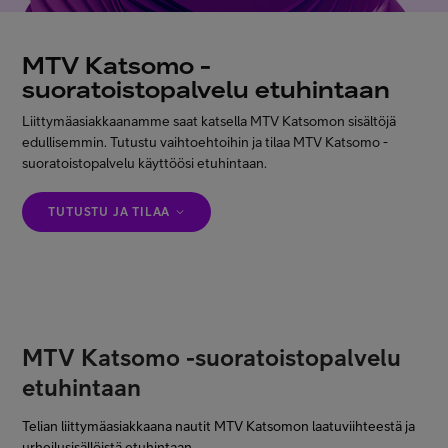
Minun Telia
MTV Katsomo -
suoratoistopalvelu etuhintaan
FI
EN
SV
Liittymäasiakkaanamme saat katsella MTV Katsomon sisältöjä
edullisemmin. Tutustu vaihtoehtoihin ja tilaa MTV Katsomo -
suoratoistopalvelu käyttöösi etuhintaan.
TUTUSTU JA TILAA
MTV Katsomo -suoratoistopalvelu
etuhintaan
Telian liittymäasiakkaana nautit MTV Katsomon laatuviihteestä ja
urheilusisällöistä etuhintaan.