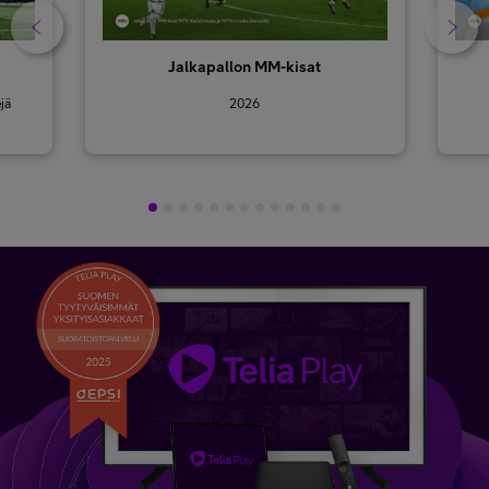
Jalkapallon MM-kisat
jä
2026
1
2
3
4
5
6
7
8
9
10
11
12
13