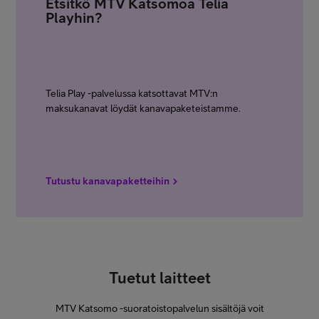
Etsitkö MTV Katsomoa Telia
Playhin?
Telia Play -palvelussa katsottavat MTV:n
maksukanavat löydät kanavapaketeistamme.
Tutustu kanavapaketteihin
Tuetut laitteet
MTV Katsomo -suoratoistopalvelun sisältöjä voit